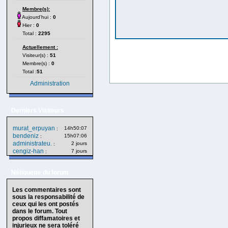
Membre(s):
Aujourd'hui :
0
Hier :
0
Total :
2295
Actuellement :
Visiteur(s) :
51
Membre(s) :
0
Total :
51
Administration
Derniers Visiteurs
murat_erpuyan
14h50:07
:
bendeniz
15h07:06
:
administrateu.
2 jours
:
cengiz-han
7 jours
:
Nétiquette du forum
Les commentaires sont
sous la responsabilité de
ceux qui les ont postés
dans le forum. Tout
propos diffamatoires et
injurieux ne sera toléré