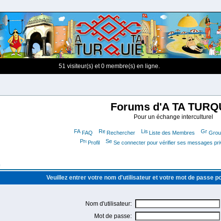
51 visiteur(s) et 0 membre(s) en ligne.
Forums d'A TA TURQ
Pour un échange interculturel
FAQ
Rechercher
Liste des Membres
Group
Profil
Se connecter pour vérifier ses messages pr
m
Veuillez entrer votre nom d'utilisateur et votre mot de passe 
Nom d'utilisateur:
Mot de passe: