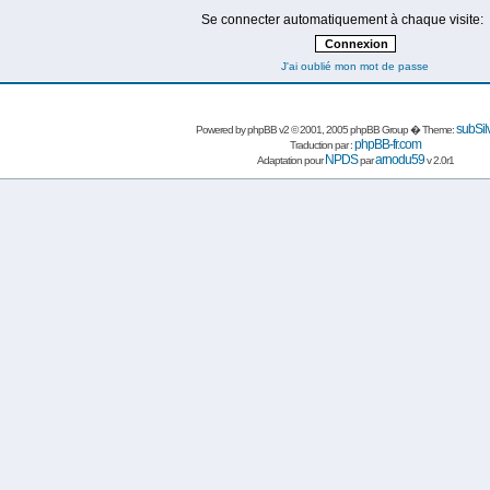
Se connecter automatiquement à chaque visite:
J'ai oublié mon mot de passe
subSil
Powered by
phpBB
v2 © 2001, 2005 phpBB Group � Theme:
phpBB-fr.com
Traduction par :
NPDS
arnodu59
Adaptation pour
par
v 2.0r1