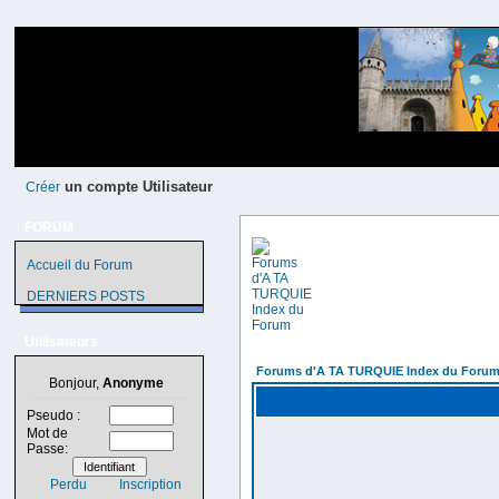
un compte Utilisateur
Créer
FORUM
Accueil du Forum
DERNIERS POSTS
Utilisateurs
Forums d'A TA TURQUIE Index du Foru
Bonjour,
Anonyme
Pseudo :
Mot de
Passe:
Perdu
Inscription