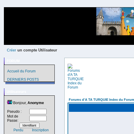
un compte Utilisateur
Créer
FORUM
Accueil du Forum
DERNIERS POSTS
Utilisateurs
Forums d'A TA TURQUIE Index du Foru
Bonjour,
Anonyme
Pseudo :
Mot de
Passe:
Perdu
Inscription