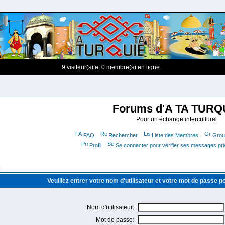
9 visiteur(s) et 0 membre(s) en ligne.
Forums d'A TA TURQ
Pour un échange interculturel
FAQ
Rechercher
Liste des Membres
Group
Profil
Se connecter pour vérifier ses messages pr
m
Veuillez entrer votre nom d'utilisateur et votre mot de passe 
Nom d'utilisateur:
Mot de passe: