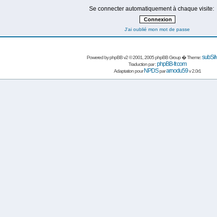
Se connecter automatiquement à chaque visite:
J'ai oublié mon mot de passe
subSil
Powered by
phpBB
v2 © 2001, 2005 phpBB Group � Theme:
phpBB-fr.com
Traduction par :
NPDS
arnodu59
Adaptation pour
par
v 2.0r1