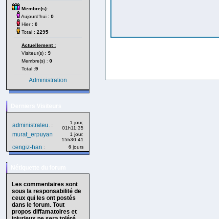
Membre(s):
Aujourd'hui :
0
Hier :
0
Total :
2295
Actuellement :
Visiteur(s) :
9
Membre(s) :
0
Total :
9
Administration
Derniers Visiteurs
1 jour,
administrateu.
:
01h11:35
murat_erpuyan
1 jour,
15h30:41
:
cengiz-han
6 jours
:
Nétiquette du forum
Les commentaires sont
sous la responsabilité de
ceux qui les ont postés
dans le forum. Tout
propos diffamatoires et
injurieux ne sera toléré