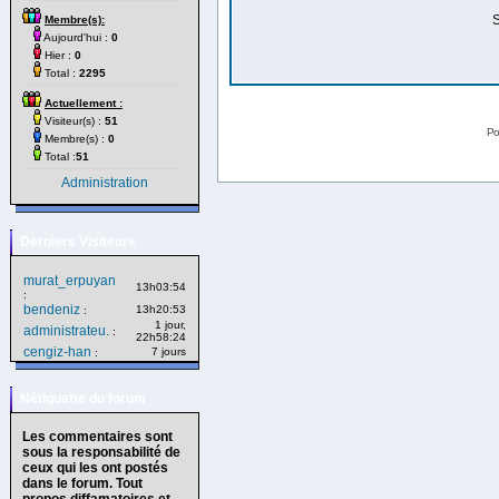
S
Membre(s):
Aujourd'hui :
0
Hier :
0
Total :
2295
Actuellement :
Visiteur(s) :
51
Po
Membre(s) :
0
Total :
51
Administration
Derniers Visiteurs
murat_erpuyan
13h03:54
:
bendeniz
13h20:53
:
1 jour,
administrateu.
:
22h58:24
cengiz-han
7 jours
:
Nétiquette du forum
Les commentaires sont
sous la responsabilité de
ceux qui les ont postés
dans le forum. Tout