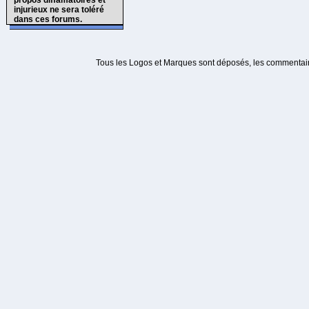
propos diffamatoires et
injurieux ne sera toléré
dans ces forums.
Tous les Logos et Marques sont déposés, les commentaire