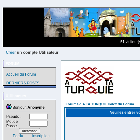
51 visiteur
un compte Utilisateur
Créer
FORUM
Accueil du Forum
DERNIERS POSTS
Utilisateurs
Forums d'A TA TURQUIE Index du Forum
Bonjour,
Anonyme
Veuillez entrer v
Pseudo :
Mot de
Passe:
Perdu
Inscription