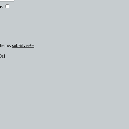
te:
Theme:
subSilver++
0r1