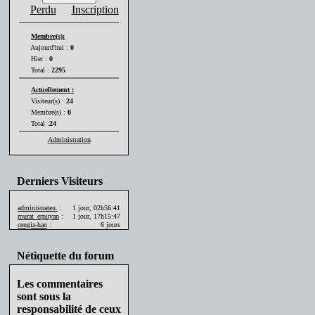
Perdu
Inscription
Membre(s):
Aujourd'hui :
0
Hier :
0
Total :
2295
Actuellement :
Visiteur(s) :
24
Membre(s) :
0
Total :
24
Administration
Derniers Visiteurs
administrateu.
:
1 jour, 02h56:41
murat_erpuyan
:
1 jour, 17h15:47
cengiz-han
:
6 jours
Nétiquette du forum
Les commentaires
sont sous la
responsabilité de ceux