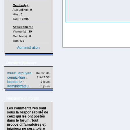
Membre(s):
Aujourd'hui :
0
Hier :
0
Total :
2295
Actuellement :
Visiteur(s) :
39
Membre(s) :
0
Total :
39
Administration
Derniers Visiteurs
murat_erpuyan
04 min.36
:
cengiz-han
11h47:56
:
bendeniz
2 jours
:
administrateu.
3 jours
:
Nétiquette du forum
Les commentaires sont
sous la responsabilité de
ceux qui les ont postés
dans le forum. Tout
propos diffamatoires et
injurieux ne sera toléré