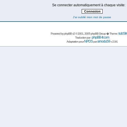
Se connecter automatiquement à chaque visite:
J'ai oublié mon mot de passe
subSil
Powered by
phpBB
v2 © 2001, 2005 phpBB Group � Theme:
phpBB-fr.com
Traduction par :
NPDS
arnodu59
Adaptation pour
par
v 2.0r1