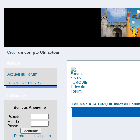
un compte Utilisateur
Créer
FORUM
Accueil du Forum
DERNIERS POSTS
Utilisateurs
Forums d'A TA TURQUIE Index du Foru
Bonjour,
Anonyme
Pseudo :
Mot de
Passe:
Perdu
Inscription