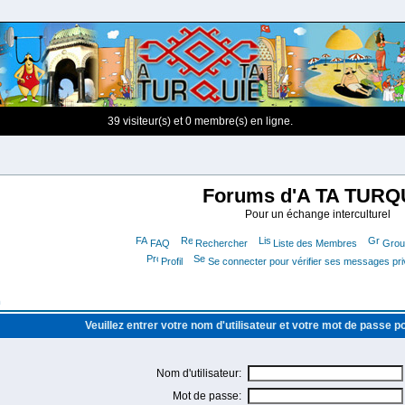
39 visiteur(s) et 0 membre(s) en ligne.
Forums d'A TA TURQ
Pour un échange interculturel
FAQ
Rechercher
Liste des Membres
Group
Profil
Se connecter pour vérifier ses messages pr
m
Veuillez entrer votre nom d'utilisateur et votre mot de passe 
Nom d'utilisateur:
Mot de passe: