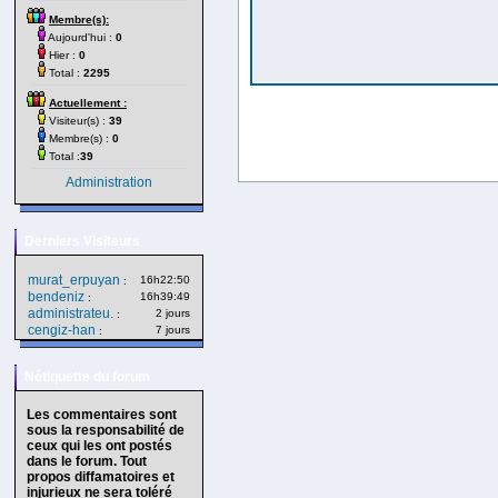
Membre(s):
Aujourd'hui :
0
Hier :
0
Total :
2295
Actuellement :
Visiteur(s) :
39
Membre(s) :
0
Total :
39
Administration
Derniers Visiteurs
murat_erpuyan
16h22:50
:
bendeniz
16h39:49
:
administrateu.
2 jours
:
cengiz-han
7 jours
:
Nétiquette du forum
Les commentaires sont
sous la responsabilité de
ceux qui les ont postés
dans le forum. Tout
propos diffamatoires et
injurieux ne sera toléré