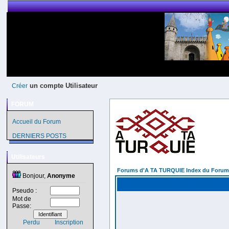
un compte Utilisateur
Créer
FORUM
Accueil du Forum
DERNIERS POSTS
Utilisateurs
Forums d'A TA TURQUIE Index du Forum
Bonjour,
Anonyme
Pseudo :
Mot de
Passe:
Perdu
Inscription