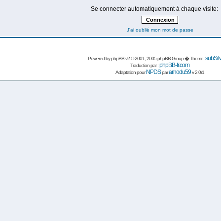
Se connecter automatiquement à chaque visite:
J'ai oublié mon mot de passe
subSil
Powered by
phpBB
v2 © 2001, 2005 phpBB Group � Theme:
phpBB-fr.com
Traduction par :
NPDS
arnodu59
Adaptation pour
par
v 2.0r1