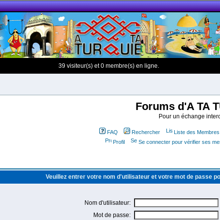
39 visiteur(s) et 0 membre(s) en ligne.
Forums d'A TA 
Pour un échange interc
FAQ
Rechercher
Liste des Membres
Profil
Se connecter pour vérifier ses m
Veuillez entrer votre nom d'utilisateur et votre mot de passe p
Nom d'utilisateur:
Mot de passe: