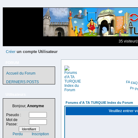
35 visiteur
un compte Utilisateur
Créer
FORUM
Accueil du Forum
DERNIERS POSTS
FAQ
Pr
Utilisateurs
Forums d'A TA TURQUIE Index du Forum
Bonjour,
Anonyme
Veuillez entrer 
Pseudo :
Mot de
Passe:
Perdu
Inscription