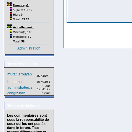
Membre(s):
Aujourd'hui :
0
Hier :
0
Total :
2295
Actuellement :
Visiteur(s) :
58
Membre(s) :
0
Total :
58
Administration
Derniers Visiteurs
murat_erpuyan
07h46:52
:
bendeniz
08h03:51
:
1 jour,
administrateu.
:
17h41:22
cengiz-han
7 jours
:
Nétiquette du forum
Les commentaires sont
sous la responsabilité de
ceux qui les ont postés
dans le forum. Tout