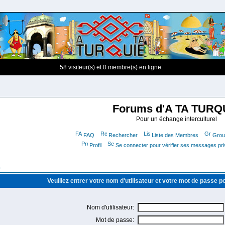
58 visiteur(s) et 0 membre(s) en ligne.
Forums d'A TA TURQ
Pour un échange interculturel
FAQ
Rechercher
Liste des Membres
Group
Profil
Se connecter pour vérifier ses messages pr
m
Veuillez entrer votre nom d'utilisateur et votre mot de passe 
Nom d'utilisateur:
Mot de passe: