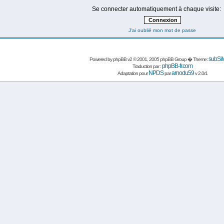
Se connecter automatiquement à chaque visite:
J'ai oublié mon mot de passe
subSil
Powered by
phpBB
v2 © 2001, 2005 phpBB Group � Theme:
phpBB-fr.com
Traduction par :
NPDS
arnodu59
Adaptation pour
par
v 2.0r1