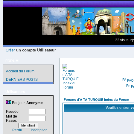
22 visiteur
un compte Utilisateur
Créer
FORUM
Accueil du Forum
DERNIERS POSTS
FAQ
Pr
Utilisateurs
Forums d'A TA TURQUIE Index du Forum
Bonjour,
Anonyme
Veuillez entrer 
Pseudo :
Mot de
Passe:
Perdu
Inscription