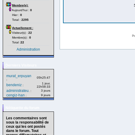
Membre(s):
Aujourd'hui :
0
Hier :
0
Total :
2295
Actuellement :
Visiteur(s) :
22
Po
Membre(s) :
0
Total :
22
Administration
Derniers Visiteurs
murat_erpuyan
05h25:47
:
1 jour,
bendeniz
:
22h58:33
administrateu.
3 jours
:
cengiz-han
9 jours
:
Nétiquette du forum
Les commentaires sont
sous la responsabilité de
ceux qui les ont postés
dans le forum. Tout