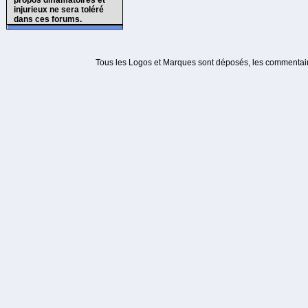
propos diffamatoires et
injurieux ne sera toléré
dans ces forums.
Tous les Logos et Marques sont déposés, les commentaire