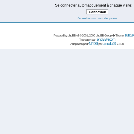
Se connecter automatiquement à chaque visite:
J'ai oublié mon mot de passe
subSil
Powered by
phpBB
v2 © 2001, 2005 phpBB Group � Theme:
phpBB-fr.com
Traduction par :
NPDS
arnodu59
Adaptation pour
par
v 2.0r1