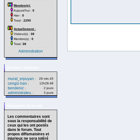
Membre(s):
Aujourd'hui :
0
Hier :
0
Total :
2295
Actuellement :
Visiteur(s) :
38
Membre(s) :
0
Total :
38
Administration
Derniers Visiteurs
murat_erpuyan
29 min.45
:
cengiz-han
12h28:48
:
bendeniz
2 jours
:
administrateu.
3 jours
:
Nétiquette du forum
Les commentaires sont
sous la responsabilité de
ceux qui les ont postés
dans le forum. Tout
propos diffamatoires et
injurieux ne sera toléré