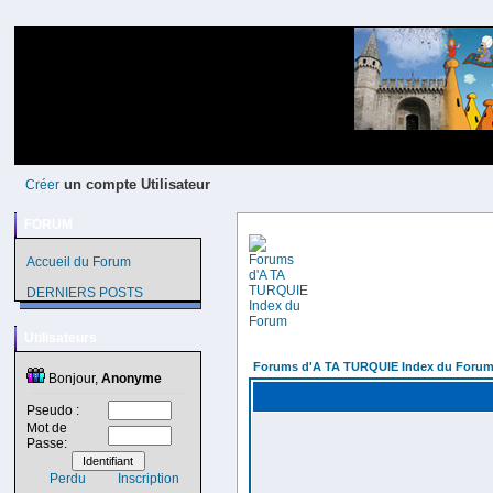
un compte Utilisateur
Créer
FORUM
Accueil du Forum
DERNIERS POSTS
Utilisateurs
Forums d'A TA TURQUIE Index du Foru
Bonjour,
Anonyme
Pseudo :
Mot de
Passe:
Perdu
Inscription