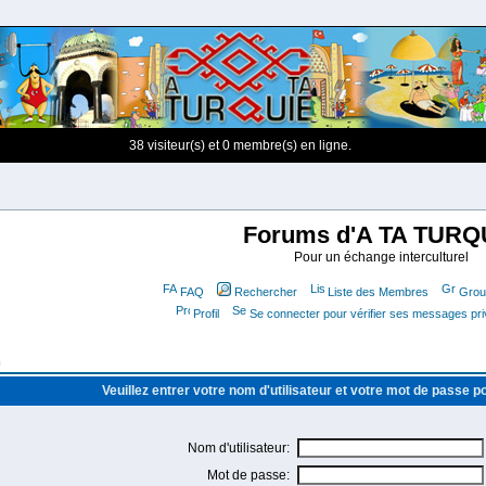
38 visiteur(s) et 0 membre(s) en ligne.
Forums d'A TA TURQ
Pour un échange interculturel
FAQ
Rechercher
Liste des Membres
Group
Profil
Se connecter pour vérifier ses messages pr
m
Veuillez entrer votre nom d'utilisateur et votre mot de passe 
Nom d'utilisateur:
Mot de passe: