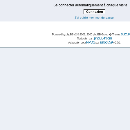
Se connecter automatiquement à chaque visite:
J'ai oublié mon mot de passe
subSil
Powered by
phpBB
v2 © 2001, 2005 phpBB Group � Theme:
phpBB-fr.com
Traduction par :
NPDS
arnodu59
Adaptation pour
par
v 2.0r1