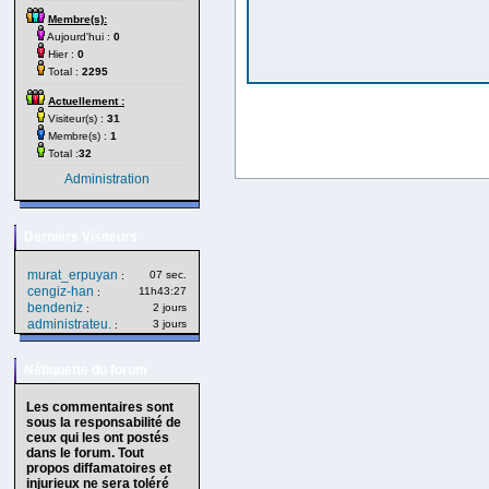
Membre(s):
Aujourd'hui :
0
Hier :
0
Total :
2295
Actuellement :
Visiteur(s) :
31
Membre(s) :
1
Total :
32
Administration
Derniers Visiteurs
murat_erpuyan
07 sec.
:
cengiz-han
11h43:27
:
bendeniz
2 jours
:
administrateu.
3 jours
:
Nétiquette du forum
Les commentaires sont
sous la responsabilité de
ceux qui les ont postés
dans le forum. Tout
propos diffamatoires et
injurieux ne sera toléré