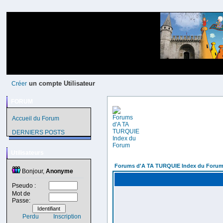
un compte Utilisateur
Créer
FORUM
Accueil du Forum
DERNIERS POSTS
Utilisateurs
Forums d'A TA TURQUIE Index du Foru
Bonjour,
Anonyme
Pseudo :
Mot de
Passe:
Perdu
Inscription