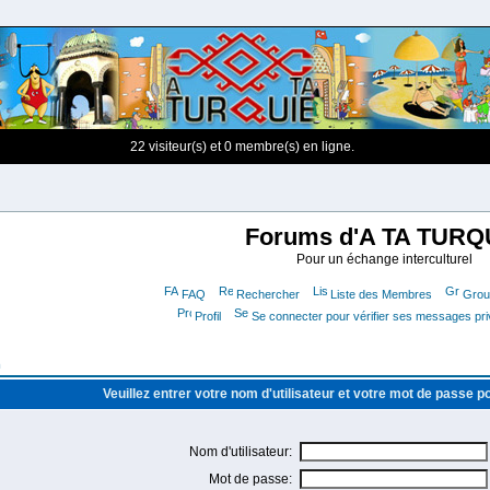
22 visiteur(s) et 0 membre(s) en ligne.
Forums d'A TA TURQ
Pour un échange interculturel
FAQ
Rechercher
Liste des Membres
Group
Profil
Se connecter pour vérifier ses messages pr
m
Veuillez entrer votre nom d'utilisateur et votre mot de passe 
Nom d'utilisateur:
Mot de passe: