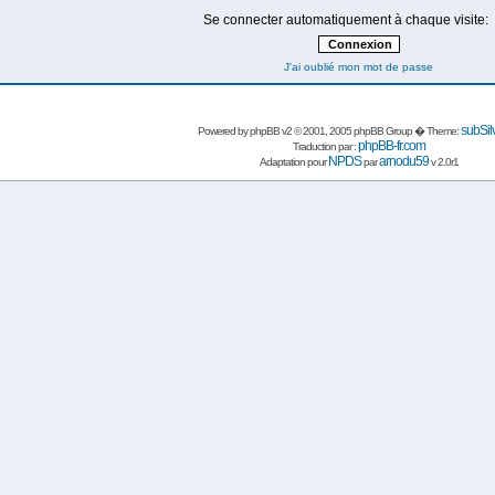
Se connecter automatiquement à chaque visite:
J'ai oublié mon mot de passe
subSil
Powered by
phpBB
v2 © 2001, 2005 phpBB Group � Theme:
phpBB-fr.com
Traduction par :
NPDS
arnodu59
Adaptation pour
par
v 2.0r1