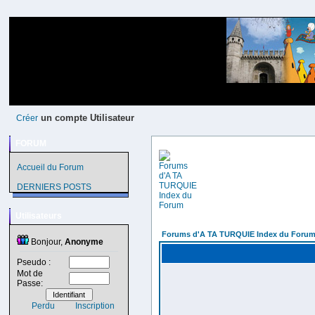
un compte Utilisateur
Créer
FORUM
Accueil du Forum
DERNIERS POSTS
Utilisateurs
Forums d'A TA TURQUIE Index du Foru
Bonjour,
Anonyme
Pseudo :
Mot de
Passe:
Perdu
Inscription