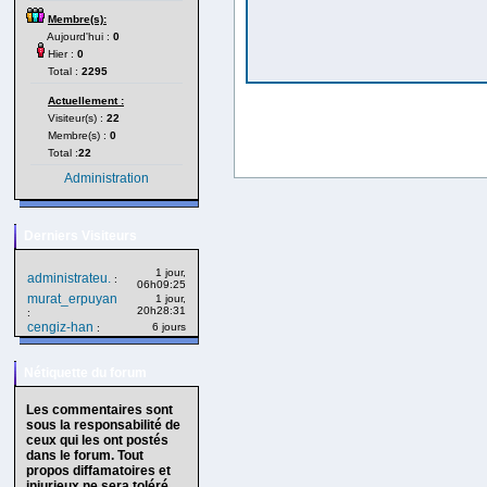
Membre(s):
Aujourd'hui :
0
Hier :
0
Total :
2295
Actuellement :
Visiteur(s) :
22
Membre(s) :
0
Total :
22
Administration
Derniers Visiteurs
1 jour,
administrateu.
:
06h09:25
murat_erpuyan
1 jour,
20h28:31
:
cengiz-han
6 jours
:
Nétiquette du forum
Les commentaires sont
sous la responsabilité de
ceux qui les ont postés
dans le forum. Tout
propos diffamatoires et
injurieux ne sera toléré