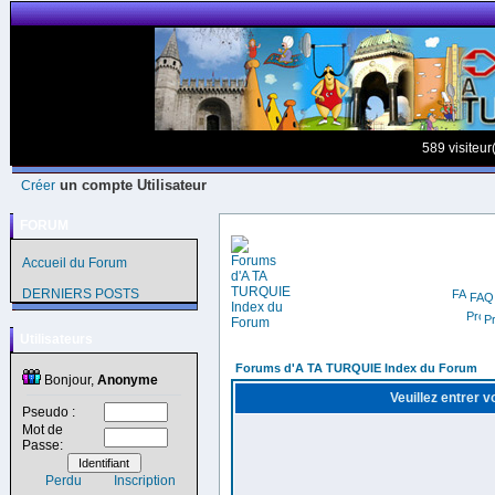
589 visiteur
un compte Utilisateur
Créer
FORUM
Accueil du Forum
DERNIERS POSTS
FAQ
Pr
Utilisateurs
Forums d'A TA TURQUIE Index du Forum
Bonjour,
Anonyme
Veuillez entrer 
Pseudo :
Mot de
Passe:
Perdu
Inscription