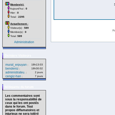
Membre(s):
Aujourd'hui :
0
Hier :
0
Total :
2295
Actuellement :
Visiteur(s) :
589
Po
Membre(s) :
0
Total :
589
Administration
Derniers Visiteurs
murat_erpuyan
18h13:03
:
bendeniz
18h30:02
:
administrateu.
2 jours
:
cengiz-han
7 jours
:
Nétiquette du forum
Les commentaires sont
sous la responsabilité de
ceux qui les ont postés
dans le forum. Tout
propos diffamatoires et
injurieux ne sera toléré