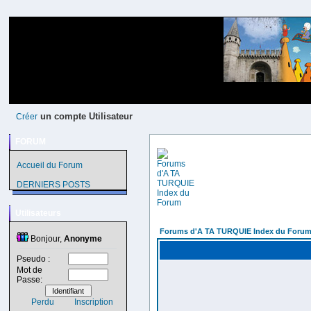
un compte Utilisateur
Créer
FORUM
Accueil du Forum
DERNIERS POSTS
Utilisateurs
Forums d'A TA TURQUIE Index du Foru
Bonjour,
Anonyme
Pseudo :
Mot de
Passe:
Perdu
Inscription