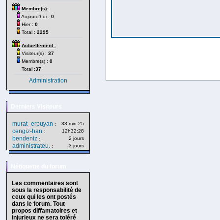
Membre(s):
Aujourd'hui :
0
Hier :
0
Total :
2295
Actuellement :
Visiteur(s) :
37
Membre(s) :
0
Total :
37
Administration
Derniers Visiteurs
murat_erpuyan
33 min.25
:
cengiz-han
12h32:28
:
bendeniz
2 jours
:
administrateu.
3 jours
:
Nétiquette du forum
Les commentaires sont
sous la responsabilité de
ceux qui les ont postés
dans le forum. Tout
propos diffamatoires et
injurieux ne sera toléré