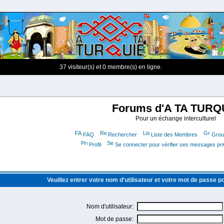
37 visiteur(s) et 0 membre(s) en ligne.
Forums d'A TA TURQ
Pour un échange interculturel
FAQ
Rechercher
Liste des Membres
Group
Profil
Se connecter pour vérifier ses messages pr
m
Veuillez entrer votre nom d'utilisateur et votre mot de passe 
Nom d'utilisateur:
Mot de passe: