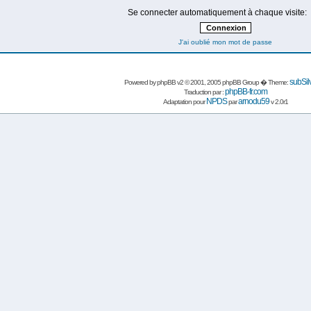
Se connecter automatiquement à chaque visite:
J'ai oublié mon mot de passe
subSil
Powered by
phpBB
v2 © 2001, 2005 phpBB Group � Theme:
phpBB-fr.com
Traduction par :
NPDS
arnodu59
Adaptation pour
par
v 2.0r1