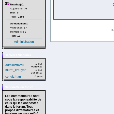
Membre(s):
Aujourd'hui :
0
Hier :
0
Total :
2295
Actuellement :
Visiteur(s) :
17
Po
Membre(s) :
0
Total :
17
Administration
Derniers Visiteurs
1 jour,
administrateu.
:
05h19:11
murat_erpuyan
1 jour,
19h38:17
:
cengiz-han
6 jours
:
Nétiquette du forum
Les commentaires sont
sous la responsabilité de
ceux qui les ont postés
dans le forum. Tout
propos diffamatoires et
injurieux ne sera toléré