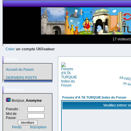
17 visiteur
un compte Utilisateur
Créer
FORUM
Accueil du Forum
DERNIERS POSTS
FAQ
Pr
Utilisateurs
Forums d'A TA TURQUIE Index du Forum
Bonjour,
Anonyme
Veuillez entrer 
Pseudo :
Mot de
Passe:
Perdu
Inscription