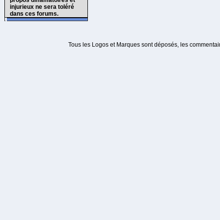
propos diffamatoires et
injurieux ne sera toléré
dans ces forums.
Tous les Logos et Marques sont déposés, les commentaire