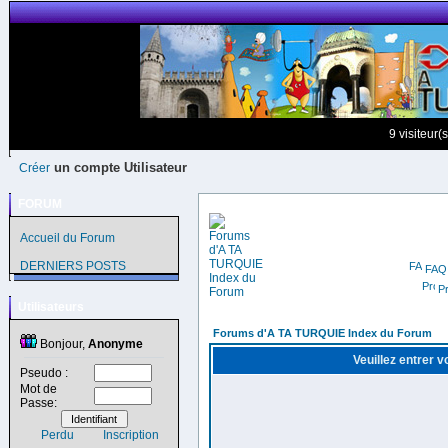
9 visiteur(
un compte Utilisateur
Créer
FORUM
Accueil du Forum
DERNIERS POSTS
FAQ
Pr
Utilisateurs
Forums d'A TA TURQUIE Index du Forum
Bonjour,
Anonyme
Veuillez entrer 
Pseudo :
Mot de
Passe:
Perdu
Inscription