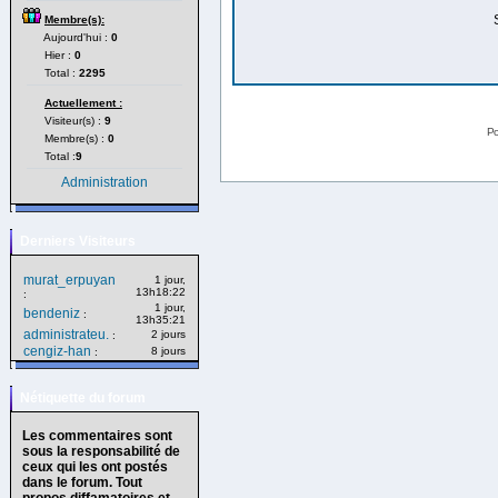
Membre(s):
Aujourd'hui :
0
Hier :
0
Total :
2295
Actuellement :
Visiteur(s) :
9
Po
Membre(s) :
0
Total :
9
Administration
Derniers Visiteurs
murat_erpuyan
1 jour,
13h18:22
:
1 jour,
bendeniz
:
13h35:21
administrateu.
2 jours
:
cengiz-han
8 jours
:
Nétiquette du forum
Les commentaires sont
sous la responsabilité de
ceux qui les ont postés
dans le forum. Tout