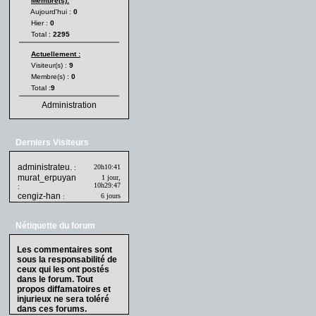
Membre(s):
Aujourd'hui :
0
Hier :
0
Total :
2295
Actuellement :
Visiteur(s) :
9
Membre(s) :
0
Total :
9
Administration
Derniers Visiteurs
administrateu.
20h10:41
:
murat_erpuyan
1 jour,
10h29:47
:
cengiz-han
6 jours
:
Nétiquette du forum
Les commentaires sont
sous la responsabilité de
ceux qui les ont postés
dans le forum. Tout
propos diffamatoires et
injurieux ne sera toléré
dans ces forums.