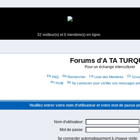
32 visiteur(s) et 0 membre(s) en ligne.
Forums d'A TA TURQ
Pour un échange interculturel
FAQ
Rechercher
Liste des Membres
Group
Profil
Se connecter pour vérifier ses messages pr
m
Veuillez entrer votre nom d'utilisateur et votre mot de passe 
Nom d'utilisateur:
Mot de passe:
Se connecter automatiquement à chaque visite: