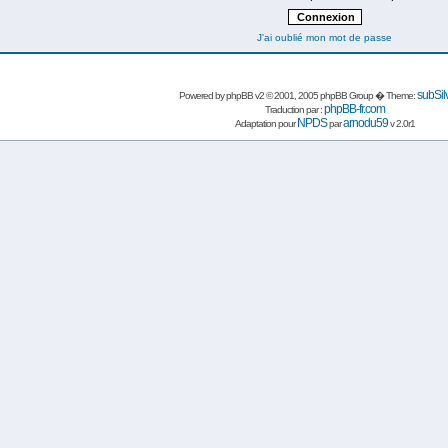
J'ai oublié mon mot de passe
subSil
Powered by
phpBB
v2 © 2001, 2005 phpBB Group � Theme:
phpBB-fr.com
Traduction par :
NPDS
arnodu59
Adaptation pour
par
v 2.0r1