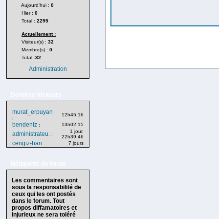
Aujourd'hui :
0
Hier :
0
Total :
2295
Actuellement :
Visiteur(s) :
32
Membre(s) :
0
Total :
32
Administration
Derniers Visiteurs
murat_erpuyan
12h45:16
:
bendeniz
13h02:15
:
1 jour,
administrateu.
:
22h39:46
cengiz-han
7 jours
:
Nétiquette du forum
Les commentaires sont
sous la responsabilité de
ceux qui les ont postés
dans le forum. Tout
propos diffamatoires et
injurieux ne sera toléré