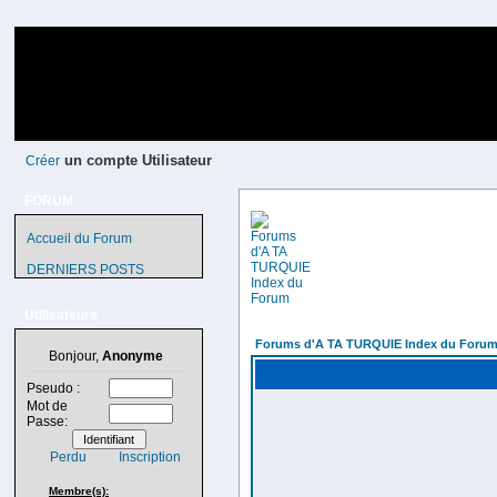
un compte Utilisateur
Créer
FORUM
Accueil du Forum
DERNIERS POSTS
Utilisateurs
Forums d'A TA TURQUIE Index du Foru
Bonjour,
Anonyme
Pseudo :
Mot de
Passe:
Perdu
Inscription
Membre(s):