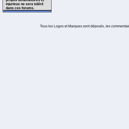
propos diffamatoires et
injurieux ne sera toléré
dans ces forums.
Tous les Logos et Marques sont déposés, les commentaire