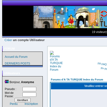
19 visiteur
un compte Utilisateur
Créer
FORUM
Accueil du Forum
DERNIERS POSTS
FAQ
Pr
Utilisateurs
Forums d'A TA TURQUIE Index du Forum
Bonjour,
Anonyme
Veuillez entrer 
Pseudo :
Mot de
Passe:
Perdu
Inscription