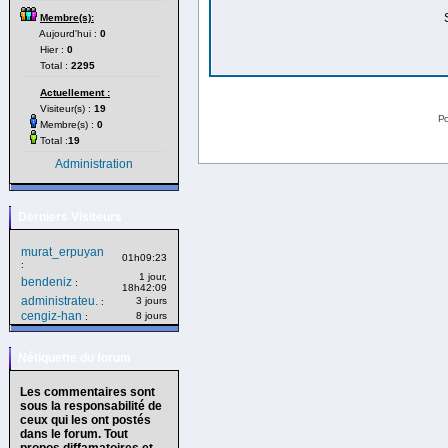
Membre(s):
Aujourd'hui :
0
Hier :
0
Total :
2295
Actuellement :
Visiteur(s) :
19
Po
Membre(s) :
0
Total :
19
Administration
Derniers Visiteurs
murat_erpuyan
01h09:23
:
1 jour,
bendeniz
:
18h42:09
administrateu.
3 jours
:
cengiz-han
8 jours
:
Nétiquette du forum
Les commentaires sont
sous la responsabilité de
ceux qui les ont postés
dans le forum. Tout