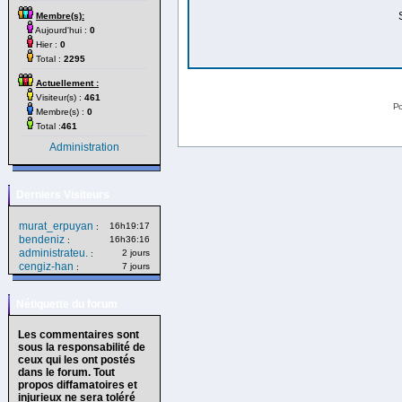
Membre(s):
Aujourd'hui :
0
Hier :
0
Total :
2295
Actuellement :
Visiteur(s) :
461
Po
Membre(s) :
0
Total :
461
Administration
Derniers Visiteurs
murat_erpuyan
16h19:17
:
bendeniz
16h36:16
:
administrateu.
2 jours
:
cengiz-han
7 jours
:
Nétiquette du forum
Les commentaires sont
sous la responsabilité de
ceux qui les ont postés
dans le forum. Tout
propos diffamatoires et
injurieux ne sera toléré