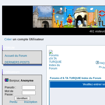
461 visiteur
un compte Utilisateur
Créer
FORUM
Accueil du Forum
DERNIERS POSTS
FAQ
Pr
Utilisateurs
Forums d'A TA TURQUIE Index du Forum
Bonjour,
Anonyme
Veuillez entrer 
Pseudo :
Mot de
Passe:
Perdu
Inscription