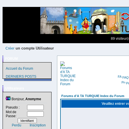
89 visiteur
un compte Utilisateur
Créer
FORUM
Accueil du Forum
DERNIERS POSTS
FAQ
Pr
Utilisateurs
Forums d'A TA TURQUIE Index du Forum
Bonjour,
Anonyme
Veuillez entrer 
Pseudo :
Mot de
Passe:
Perdu
Inscription