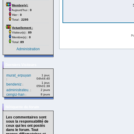
Membre(s):
Aujourd'hui :
0
Hier :
0
Total :
2295
Actuellement :
Visiteur(s) :
89
Po
Membre(s) :
0
Total :
89
Administration
Derniers Visiteurs
murat_erpuyan
1 jour,
04h44:40
:
1 jour,
bendeniz
:
05h01:39
administrateu.
2 jours
:
cengiz-han
8 jours
:
Nétiquette du forum
Les commentaires sont
sous la responsabilité de
ceux qui les ont postés
dans le forum. Tout