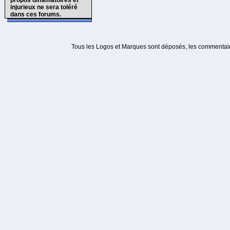
propos diffamatoires et
injurieux ne sera toléré
dans ces forums.
Tous les Logos et Marques sont déposés, les commentaire