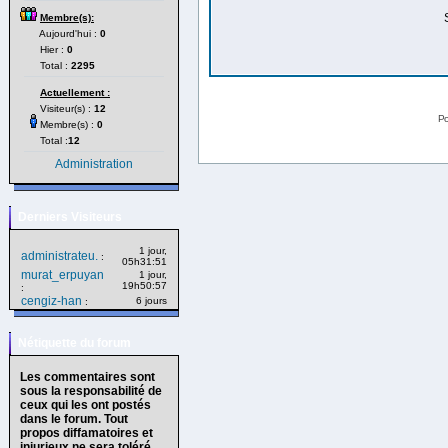
Membre(s):
Aujourd'hui :
0
Hier :
0
Total :
2295
Actuellement :
Visiteur(s) :
12
Po
Membre(s) :
0
Total :
12
Administration
Derniers Visiteurs
1 jour,
administrateu.
:
05h31:51
murat_erpuyan
1 jour,
19h50:57
:
cengiz-han
6 jours
:
Nétiquette du forum
Les commentaires sont
sous la responsabilité de
ceux qui les ont postés
dans le forum. Tout
propos diffamatoires et
injurieux ne sera toléré