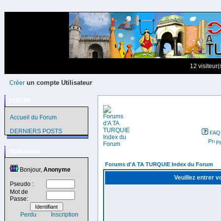
12 visiteur
un compte Utilisateur
Créer
FORUM
Accueil du Forum
DERNIERS POSTS
FAQ
Pr
Utilisateurs
Forums d'A TA TURQUIE Index du Forum
Bonjour,
Anonyme
Veuillez entrer 
Pseudo :
Mot de
Passe:
Perdu
Inscription