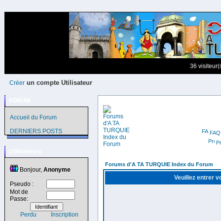
36 visiteur
un compte Utilisateur
Créer
FORUM
Accueil du Forum
DERNIERS POSTS
FAQ
Pr
Utilisateurs
Forums d'A TA TURQUIE Index du Forum
Bonjour,
Anonyme
Veuillez entrer 
Pseudo :
Mot de
Passe:
Perdu
Inscription