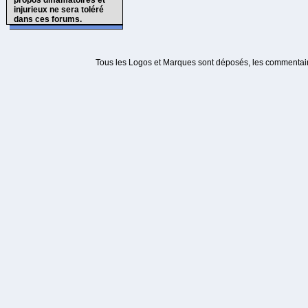
propos diffamatoires et
injurieux ne sera toléré
dans ces forums.
Tous les Logos et Marques sont déposés, les commentaire