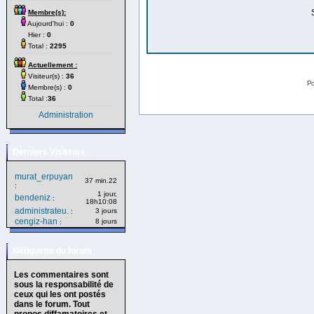
Membre(s):
Aujourd'hui :
0
Hier :
0
Total :
2295
Actuellement :
Visiteur(s) :
36
Po
Membre(s) :
0
Total :
36
Administration
Derniers Visiteurs
murat_erpuyan
37 min.22
:
1 jour,
bendeniz
:
18h10:08
administrateu.
3 jours
:
cengiz-han
8 jours
:
Nétiquette du forum
Les commentaires sont
sous la responsabilité de
ceux qui les ont postés
dans le forum. Tout