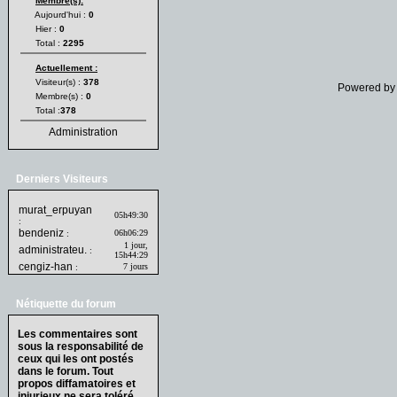
Membre(s):
Aujourd'hui :
0
Hier :
0
Total :
2295
Actuellement :
Visiteur(s) :
378
Powered b
Membre(s) :
0
Total :
378
Administration
Derniers Visiteurs
murat_erpuyan
05h49:30
:
bendeniz
06h06:29
:
1 jour,
administrateu.
:
15h44:29
cengiz-han
7 jours
:
Nétiquette du forum
Les commentaires sont
sous la responsabilité de
ceux qui les ont postés
dans le forum. Tout
propos diffamatoires et
injurieux ne sera toléré