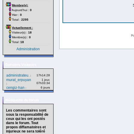
Membre(s):
Aujourd'hui :
0
Hier :
0
Total :
2295
Actuellement :
Visiteur(s) :
18
Po
Membre(s) :
0
Total :
18
Administration
Derniers Visiteurs
administrateu.
17h14:28
:
murat_erpuyan
1 jour,
07h33:34
:
cengiz-han
6 jours
:
Nétiquette du forum
Les commentaires sont
sous la responsabilité de
ceux qui les ont postés
dans le forum. Tout
propos diffamatoires et
injurieux ne sera toléré