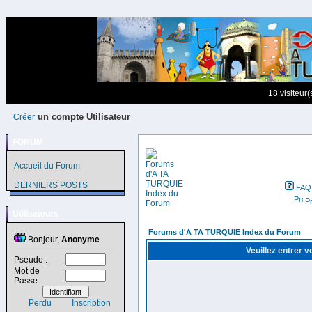
18 visiteur
un compte Utilisateur
Créer
FORUM
Accueil du Forum
DERNIERS POSTS
FAQ
Pr
Utilisateurs
Forums d'A TA TURQUIE Index du Forum
Bonjour,
Anonyme
Veuillez entrer 
Pseudo :
Mot de
Passe:
Perdu
Inscription