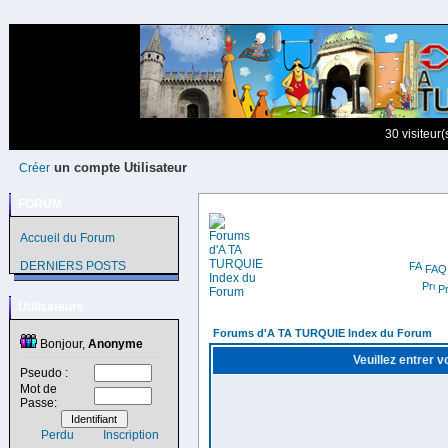
30 visiteur
un compte Utilisateur
Créer
FORUM
Accueil du Forum
DERNIERS POSTS
FAQ
Pr
Utilisateurs
Forums d'A TA TURQUIE Index du Forum
Bonjour,
Anonyme
Veuillez entrer 
Pseudo :
Mot de
Passe:
Perdu
Inscription