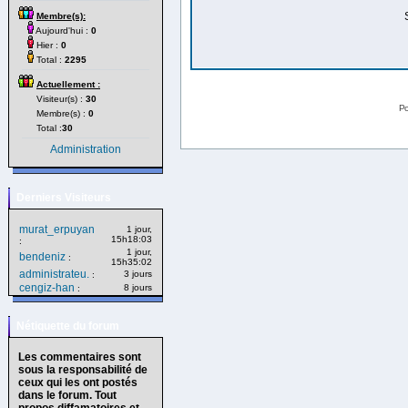
Membre(s):
Aujourd'hui :
0
Hier :
0
Total :
2295
Actuellement :
Visiteur(s) :
30
Po
Membre(s) :
0
Total :
30
Administration
Derniers Visiteurs
murat_erpuyan
1 jour,
15h18:03
:
1 jour,
bendeniz
:
15h35:02
administrateu.
3 jours
:
cengiz-han
8 jours
:
Nétiquette du forum
Les commentaires sont
sous la responsabilité de
ceux qui les ont postés
dans le forum. Tout