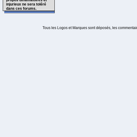
propos diffamatoires et
injurieux ne sera toléré
dans ces forums.
Tous les Logos et Marques sont déposés, les commentaire