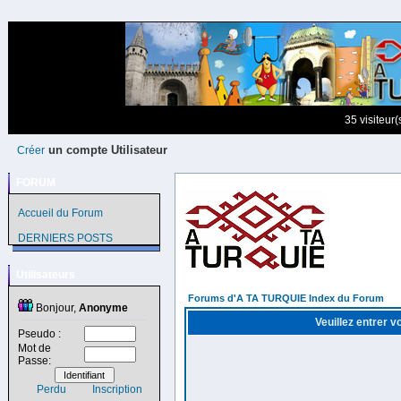
35 visiteur
un compte Utilisateur
Créer
FORUM
Accueil du Forum
DERNIERS POSTS
Utilisateurs
Forums d'A TA TURQUIE Index du Forum
Bonjour,
Anonyme
Veuillez entrer v
Pseudo :
Mot de
Passe:
Perdu
Inscription