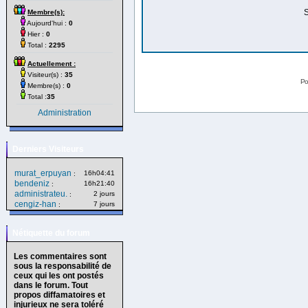
S
Membre(s):
Aujourd'hui :
0
Hier :
0
Total :
2295
Actuellement :
Visiteur(s) :
35
Po
Membre(s) :
0
Total :
35
Administration
Derniers Visiteurs
murat_erpuyan
16h04:41
:
bendeniz
16h21:40
:
administrateu.
2 jours
:
cengiz-han
7 jours
:
Nétiquette du forum
Les commentaires sont
sous la responsabilité de
ceux qui les ont postés
dans le forum. Tout
propos diffamatoires et
injurieux ne sera toléré