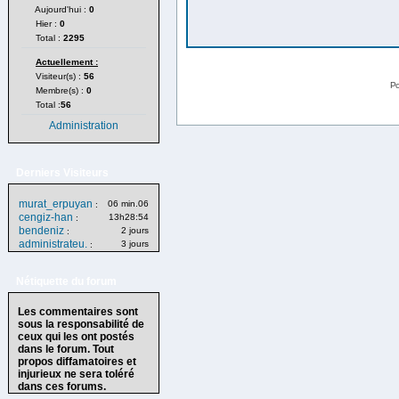
Aujourd'hui :
0
Hier :
0
Total :
2295
Actuellement :
Visiteur(s) :
56
Po
Membre(s) :
0
Total :
56
Administration
Derniers Visiteurs
murat_erpuyan
06 min.06
:
cengiz-han
13h28:54
:
bendeniz
2 jours
:
administrateu.
3 jours
:
Nétiquette du forum
Les commentaires sont
sous la responsabilité de
ceux qui les ont postés
dans le forum. Tout
propos diffamatoires et
injurieux ne sera toléré
dans ces forums.