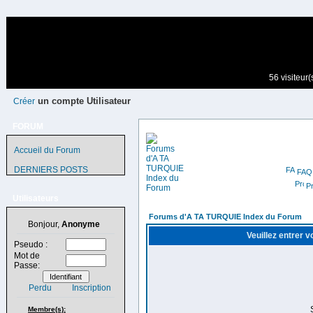
56 visiteur
un compte Utilisateur
Créer
FORUM
Accueil du Forum
DERNIERS POSTS
FAQ
Pr
Utilisateurs
Forums d'A TA TURQUIE Index du Forum
Bonjour,
Anonyme
Veuillez entrer 
Pseudo :
Mot de
Passe:
Perdu
Inscription
Membre(s):