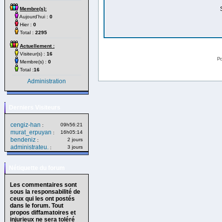
Membre(s):
Aujourd'hui :
0
Hier :
0
Total :
2295
Actuellement :
Visiteur(s) :
16
Po
Membre(s) :
0
Total :
16
Administration
Derniers Visiteurs
cengiz-han
09h56:21
:
murat_erpuyan
16h05:14
:
bendeniz
2 jours
:
administrateu.
3 jours
:
Nétiquette du forum
Les commentaires sont
sous la responsabilité de
ceux qui les ont postés
dans le forum. Tout
propos diffamatoires et
injurieux ne sera toléré