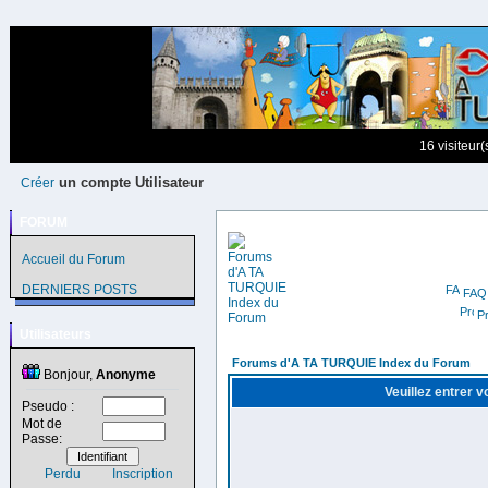
16 visiteur
un compte Utilisateur
Créer
FORUM
Accueil du Forum
DERNIERS POSTS
FAQ
Pr
Utilisateurs
Forums d'A TA TURQUIE Index du Forum
Bonjour,
Anonyme
Veuillez entrer 
Pseudo :
Mot de
Passe:
Perdu
Inscription