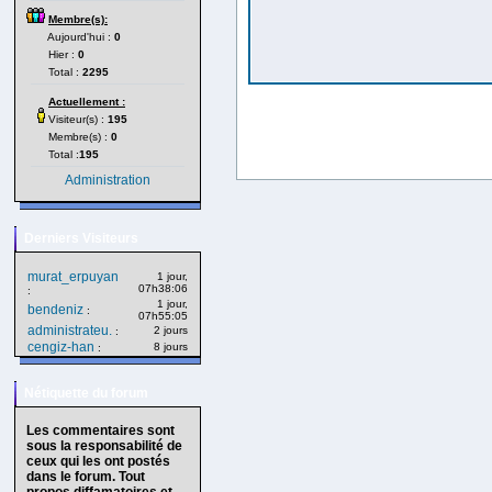
Membre(s):
Aujourd'hui :
0
Hier :
0
Total :
2295
Actuellement :
Visiteur(s) :
195
Membre(s) :
0
Total :
195
Administration
Derniers Visiteurs
murat_erpuyan
1 jour,
07h38:06
:
1 jour,
bendeniz
:
07h55:05
administrateu.
2 jours
:
cengiz-han
8 jours
:
Nétiquette du forum
Les commentaires sont
sous la responsabilité de
ceux qui les ont postés
dans le forum. Tout