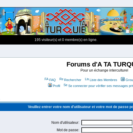
195 visiteur(s) et 0 membre(s) en ligne.
Forums d'A TA TURQ
Pour un échange interculturel
FAQ
Rechercher
Liste des Membres
Group
Profil
Se connecter pour vérifier ses messages pr
m
Veuillez entrer votre nom d'utilisateur et votre mot de passe 
Nom d'utilisateur:
Mot de passe: