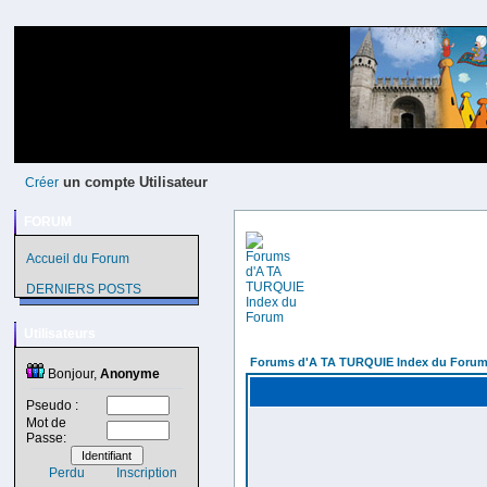
un compte Utilisateur
Créer
FORUM
Accueil du Forum
DERNIERS POSTS
Utilisateurs
Forums d'A TA TURQUIE Index du Foru
Bonjour,
Anonyme
Pseudo :
Mot de
Passe:
Perdu
Inscription