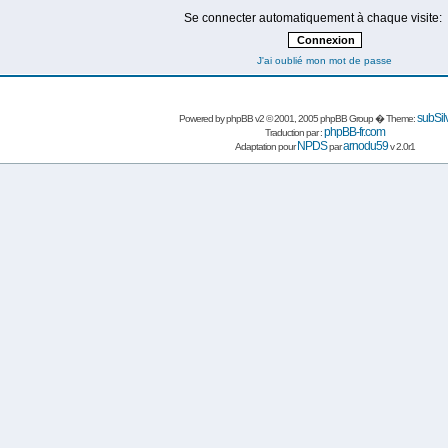
Se connecter automatiquement à chaque visite:
J'ai oublié mon mot de passe
subSil
Powered by
phpBB
v2 © 2001, 2005 phpBB Group � Theme:
phpBB-fr.com
Traduction par :
NPDS
arnodu59
Adaptation pour
par
v 2.0r1