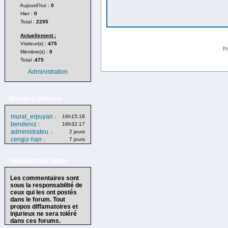
Aujourd'hui :
0
Hier :
0
Total :
2295
Actuellement :
Visiteur(s) :
475
Po
Membre(s) :
0
Total :
475
Administration
Derniers Visiteurs
murat_erpuyan
16h15:18
:
bendeniz
16h32:17
:
administrateu.
2 jours
:
cengiz-han
7 jours
:
Nétiquette du forum
Les commentaires sont
sous la responsabilité de
ceux qui les ont postés
dans le forum. Tout
propos diffamatoires et
injurieux ne sera toléré
dans ces forums.