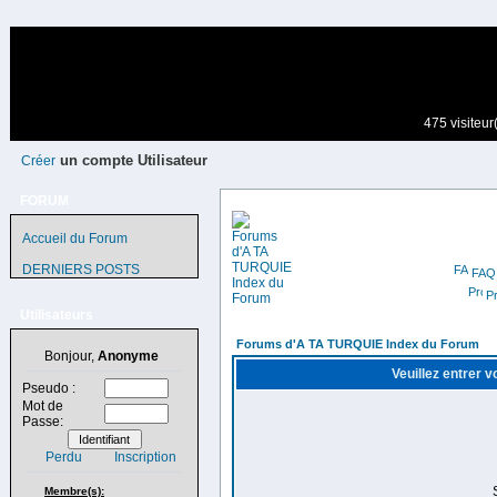
475 visiteur
un compte Utilisateur
Créer
FORUM
Accueil du Forum
DERNIERS POSTS
FAQ
Pr
Utilisateurs
Forums d'A TA TURQUIE Index du Forum
Bonjour,
Anonyme
Veuillez entrer 
Pseudo :
Mot de
Passe:
Perdu
Inscription
Membre(s):