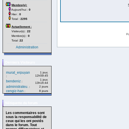
Membre(s):
Aujourd'hui :
0
Hier :
0
Total :
2295
Actuellement :
Visiteur(s) :
22
Po
Membre(s) :
0
Total :
22
Administration
Derniers Visiteurs
murat_erpuyan
1 jour,
12h59:45
:
1 jour,
bendeniz
:
13h16:44
administrateu.
2 jours
:
cengiz-han
8 jours
:
Nétiquette du forum
Les commentaires sont
sous la responsabilité de
ceux qui les ont postés
dans le forum. Tout