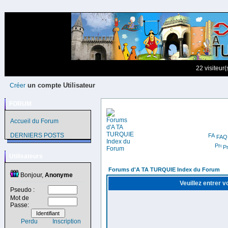
22 visiteur
un compte Utilisateur
Créer
FORUM
Accueil du Forum
DERNIERS POSTS
FAQ
Pr
Utilisateurs
Forums d'A TA TURQUIE Index du Forum
Bonjour,
Anonyme
Veuillez entrer 
Pseudo :
Mot de
Passe:
Perdu
Inscription