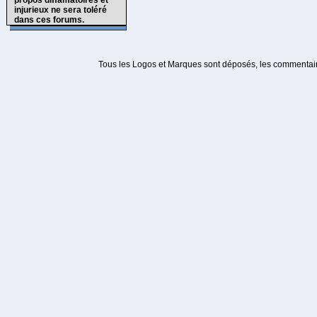
propos diffamatoires et
injurieux ne sera toléré
dans ces forums.
Tous les Logos et Marques sont déposés, les commentaire