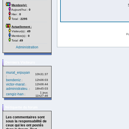
Membre(s):
Aujourd'hui :
0
Hier :
0
Total :
2295
Actuellement :
Visiteur(s) :
49
Po
Membre(s) :
0
Total :
49
Administration
Derniers Visiteurs
murat_erpuyan
10h31:37
:
bendeniz
12h06:03
:
victor-marat
12h06:44
:
administrateu.
18h45:03
:
1 jour,
cengiz-han
:
11h27:46
Nétiquette du forum
Les commentaires sont
sous la responsabilité de
ceux qui les ont postés