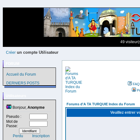
49 visiteur
un compte Utilisateur
Créer
FORUM
Accueil du Forum
DERNIERS POSTS
FAQ
Pr
Utilisateurs
Forums d'A TA TURQUIE Index du Forum
Bonjour,
Anonyme
Veuillez entrer 
Pseudo :
Mot de
Passe:
Perdu
Inscription