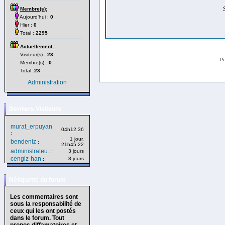
Membre(s):
Aujourd'hui :
0
Hier :
0
Total :
2295
Actuellement :
Visiteur(s) :
23
Po
Membre(s) :
0
Total :
23
Administration
Derniers Visiteurs
murat_erpuyan
04h12:36
:
1 jour,
bendeniz
:
21h45:22
administrateu.
3 jours
:
cengiz-han
8 jours
:
Nétiquette du forum
Les commentaires sont
sous la responsabilité de
ceux qui les ont postés
dans le forum. Tout