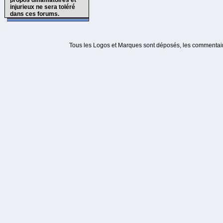
propos diffamatoires et
injurieux ne sera toléré
dans ces forums.
Tous les Logos et Marques sont déposés, les commentaire