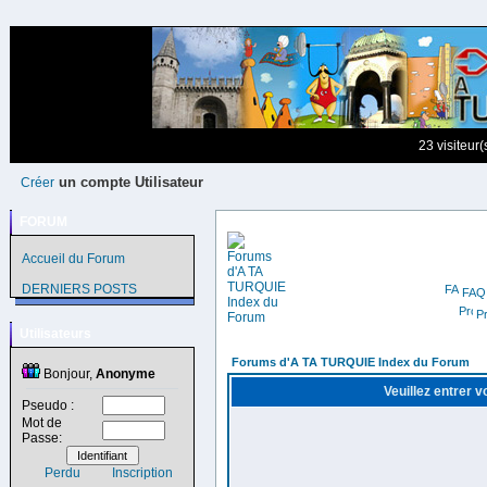
23 visiteur
un compte Utilisateur
Créer
FORUM
Accueil du Forum
DERNIERS POSTS
FAQ
Pr
Utilisateurs
Forums d'A TA TURQUIE Index du Forum
Bonjour,
Anonyme
Veuillez entrer 
Pseudo :
Mot de
Passe:
Perdu
Inscription