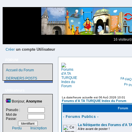
16 visiteur
un compte Utilisateur
Créer
FORUM
Accueil du Forum
DERNIERS POSTS
FAQ
Pr
Utilisateurs
La date/heure actuelle est 06 Aoû 2026 10:01
Forums d'A TA TURQUIE Index du Forum
Bonjour,
Anonyme
Forum
Pseudo :
Mot de
- Forums Publics -
Passe:
La Nétiquette des Forums d'A 
Perdu
Inscription
A lire avant de poster !