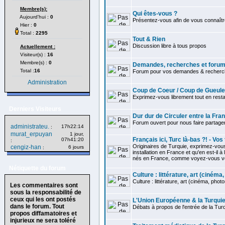
Membre(s):
Qui êtes-vous ?
Aujourd'hui :
0
Présentez-vous afin de vous connaître
Hier :
0
Total :
2295
Tout & Rien
Discussion libre à tous propos
Actuellement :
Visiteur(s) :
16
Membre(s) :
0
Demandes, recherches et forum 
Total :
16
Forum pour vos demandes & recherch
Administration
Coup de Coeur / Coup de Gueule
Exprimez-vous librement tout en restan
Derniers Visiteurs
Dur dur de Circuler entre la Fra
Forum ouvert pour nous faire partag
administrateu.
17h22:14
:
murat_erpuyan
1 jour,
Français ici, Turc là-bas ?! - Vo
07h41:20
:
Originaires de Turquie, exprimez-vou
cengiz-han
6 jours
:
installation en France et qu'en est-il à
nés en France, comme voyez-vous votr
Nétiquette du forum
Culture : littérature, art (cinéma, 
Culture : littérature, art (cinéma, photos.
Les commentaires sont
sous la responsabilité de
ceux qui les ont postés
L'Union Européenne & la Turqui
dans le forum. Tout
Débats à propos de l'entrée de la Tur
propos diffamatoires et
injurieux ne sera toléré