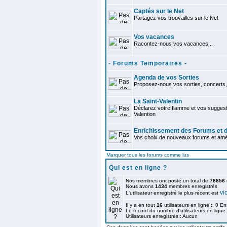
Captés sur le Net
Partagez vos trouvailles sur le Net
Vos vacances
Racontez-nous vos vacances...
- Forums Temporaires -
Agenda de vos Sorties
Proposez-nous vos sorties, concerts, 
La Saint-Valentin
Déclarez votre flamme et vos suggest
Valention
Enrichissement des Forums et d
Vos choix de nouveaux forums et améli
Marquer tous les forums comme lus
Qui est en ligne ?
Nos membres ont posté un total de
78856
Nous avons
1434
membres enregistrés
vi
L'utilisateur enregistré le plus récent est
Il y a en tout
16
utilisateurs en ligne :: 0 En
Le record du nombre d'utilisateurs en ligne
Utilisateurs enregistrés : Aucun