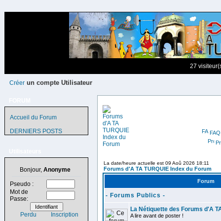
27 visiteur
un compte Utilisateur
Créer
FORUM
Accueil du Forum
DERNIERS POSTS
FAQ
Pr
Utilisateurs
La date/heure actuelle est 09 Aoû 2026 18:11
Forums d'A TA TURQUIE Index du Forum
Bonjour,
Anonyme
Forum
Pseudo :
Mot de
- Forums Publics -
Passe:
La Nétiquette des Forums d'A 
Perdu
Inscription
A lire avant de poster !