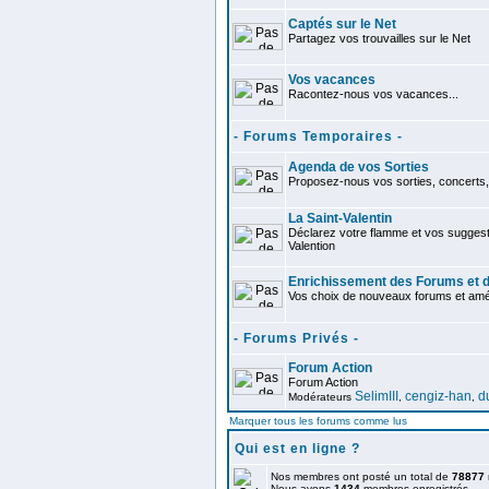
Captés sur le Net
Partagez vos trouvailles sur le Net
Vos vacances
Racontez-nous vos vacances...
- Forums Temporaires -
Agenda de vos Sorties
Proposez-nous vos sorties, concerts, 
La Saint-Valentin
Déclarez votre flamme et vos suggest
Valention
Enrichissement des Forums et d
Vos choix de nouveaux forums et améli
- Forums Privés -
Forum Action
Forum Action
SelimIII
cengiz-han
d
Modérateurs
,
,
Marquer tous les forums comme lus
Qui est en ligne ?
Nos membres ont posté un total de
78877
Nous avons
1434
membres enregistrés