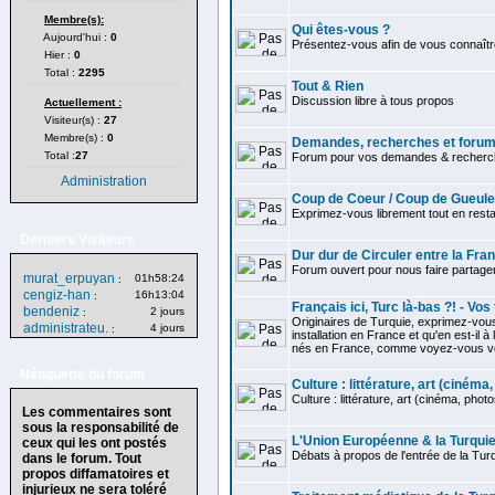
Membre(s):
Qui êtes-vous ?
Aujourd'hui :
0
Présentez-vous afin de vous connaître
Hier :
0
Total :
2295
Tout & Rien
Discussion libre à tous propos
Actuellement :
Visiteur(s) :
27
Membre(s) :
0
Demandes, recherches et forum 
Total :
27
Forum pour vos demandes & recherch
Administration
Coup de Coeur / Coup de Gueule
Exprimez-vous librement tout en restan
Derniers Visiteurs
Dur dur de Circuler entre la Fra
Forum ouvert pour nous faire partag
murat_erpuyan
01h58:24
:
cengiz-han
16h13:04
:
Français ici, Turc là-bas ?! - Vo
bendeniz
2 jours
:
Originaires de Turquie, exprimez-vou
administrateu.
4 jours
:
installation en France et qu'en est-il à
nés en France, comme voyez-vous votr
Nétiquette du forum
Culture : littérature, art (cinéma, 
Culture : littérature, art (cinéma, photos.
Les commentaires sont
sous la responsabilité de
L'Union Européenne & la Turqui
ceux qui les ont postés
Débats à propos de l'entrée de la Tur
dans le forum. Tout
propos diffamatoires et
injurieux ne sera toléré