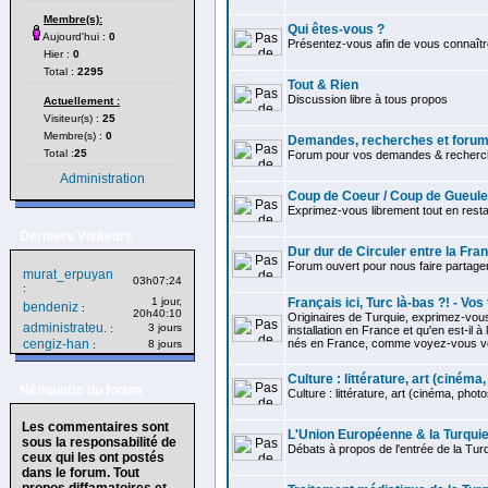
Membre(s):
Qui êtes-vous ?
Aujourd'hui :
0
Présentez-vous afin de vous connaître
Hier :
0
Total :
2295
Tout & Rien
Discussion libre à tous propos
Actuellement :
Visiteur(s) :
25
Membre(s) :
0
Demandes, recherches et forum 
Total :
25
Forum pour vos demandes & recherch
Administration
Coup de Coeur / Coup de Gueule
Exprimez-vous librement tout en restan
Derniers Visiteurs
Dur dur de Circuler entre la Fra
Forum ouvert pour nous faire partag
murat_erpuyan
03h07:24
:
1 jour,
Français ici, Turc là-bas ?! - Vo
bendeniz
:
20h40:10
Originaires de Turquie, exprimez-vou
administrateu.
3 jours
:
installation en France et qu'en est-il à
cengiz-han
nés en France, comme voyez-vous votr
8 jours
:
Culture : littérature, art (cinéma, 
Nétiquette du forum
Culture : littérature, art (cinéma, photos.
Les commentaires sont
L'Union Européenne & la Turqui
sous la responsabilité de
Débats à propos de l'entrée de la Tur
ceux qui les ont postés
dans le forum. Tout