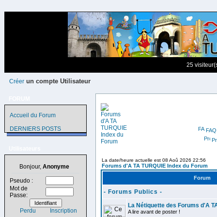
25 visiteur
un compte Utilisateur
Créer
FORUM
Accueil du Forum
DERNIERS POSTS
FAQ
Pr
Utilisateurs
La date/heure actuelle est 08 Aoû 2026 22:56
Forums d'A TA TURQUIE Index du Forum
Bonjour,
Anonyme
Forum
Pseudo :
Mot de
- Forums Publics -
Passe:
La Nétiquette des Forums d'A 
Perdu
Inscription
A lire avant de poster !