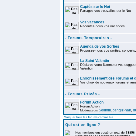
Captés sur le Net
Partagez vos trouvailles sur le Net
Vos vacances
Racontez-nous vos vacances...
- Forums Temporaires -
Agenda de vos Sorties
Proposez-nous vos sorties, concerts, 
La Saint-Valentin
Déclarez votre flamme et vos suggest
Valention
Enrichissement des Forums et d
Vos choix de nouveaux forums et améli
- Forums Privés -
Forum Action
Forum Action
SelimIII
cengiz-han
d
Modérateurs
,
,
Marquer tous les forums comme lus
Qui est en ligne ?
Nos membres ont posté un total de
78856
Nous avons
1434
membres enregistrés