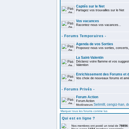
Captés sur le Net
Partagez vos trouvailles sur le Net
Vos vacances
Racontez-nous vos vacances...
- Forums Temporaires -
Agenda de vos Sorties
Proposez-nous vos sorties, concerts, 
La Saint-Valentin
Déclarez votre flamme et vos suggest
Valention
Enrichissement des Forums et d
Vos choix de nouveaux forums et améli
- Forums Privés -
Forum Action
Forum Action
SelimIII
cengiz-han
d
Modérateurs
,
,
Marquer tous les forums comme lus
Qui est en ligne ?
Nos membres ont posté un total de
78856
Nous avons
1434
membres enregistrés