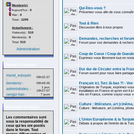
Membre(s):
Qui êtes-vous ?
Aujourd'hui :
0
Présentez-vous afin de vous connaître
Hier :
0
Total :
2295
Tout & Rien
Discussion libre à tous propos
Actuellement :
Visiteur(s) :
510
Membre(s) :
0
Demandes, recherches et forum 
Total :
510
Forum pour vos demandes & recherch
Administration
Coup de Coeur / Coup de Gueule
Exprimez-vous librement tout en restan
Derniers Visiteurs
Dur dur de Circuler entre la Fra
Forum ouvert pour nous faire partag
murat_erpuyan
08h32:37
:
bendeniz
Français ici, Turc là-bas ?! - Vo
08h49:36
:
Originaires de Turquie, exprimez-vou
1 jour,
administrateu.
:
18h27:07
installation en France et qu'en est-il à
cengiz-han
nés en France, comme voyez-vous votr
7 jours
:
Culture : littérature, art (cinéma, 
Nétiquette du forum
Culture : littérature, art (cinéma, photos.
Les commentaires sont
L'Union Européenne & la Turqui
sous la responsabilité de
Débats à propos de l'entrée de la Tur
ceux qui les ont postés
dans le forum. Tout