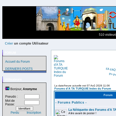
510 visiteur
un compte Utilisateur
Créer
FORUM
Accueil du Forum
DERNIERS POSTS
FAQ
Pr
Utilisateurs
La date/heure actuelle est 07 Aoû 2026 11:06
Forums d'A TA TURQUIE Index du Forum
Bonjour,
Anonyme
Forum
Pseudo :
Mot de
- Forums Publics -
Passe:
La Nétiquette des Forums d'A 
Perdu
Inscription
A lire avant de poster !