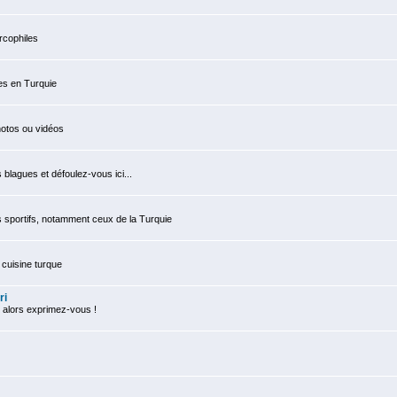
rcophiles
es en Turquie
otos ou vidéos
 blagues et défoulez-vous ici...
sportifs, notamment ceux de la Turquie
cuisine turque
ri
 alors exprimez-vous !