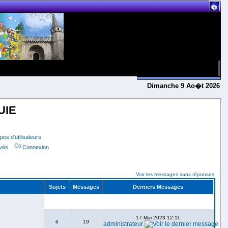
Dimanche 9 Ao�t 2026
UIE
es d'utilisateurs
ivés
Connexion
Voir les messages sans réponses
Sujets
Messages
Derniers Messages
17 Mai 2023 12:11
6
19
administrateur