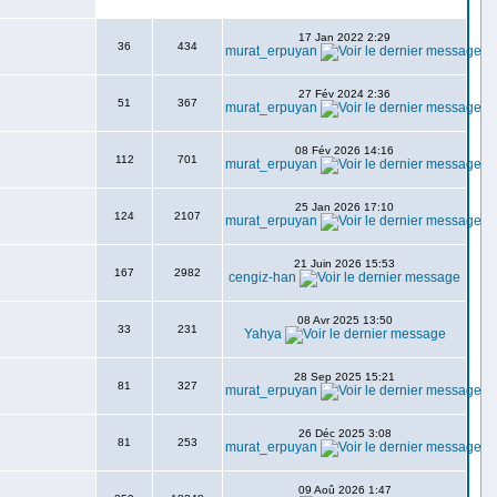
17 Jan 2022 2:29
36
434
murat_erpuyan
27 Fév 2024 2:36
51
367
murat_erpuyan
08 Fév 2026 14:16
112
701
murat_erpuyan
25 Jan 2026 17:10
124
2107
murat_erpuyan
21 Juin 2026 15:53
167
2982
cengiz-han
08 Avr 2025 13:50
33
231
Yahya
28 Sep 2025 15:21
81
327
murat_erpuyan
26 Déc 2025 3:08
81
253
murat_erpuyan
09 Aoû 2026 1:47