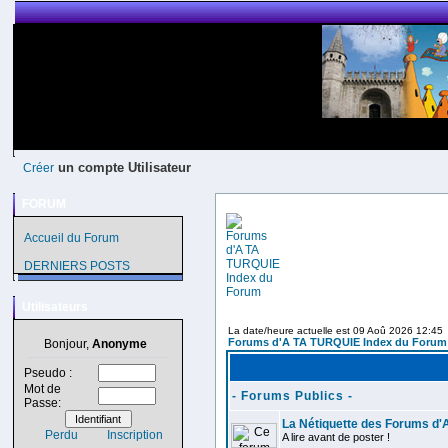
un compte Utilisateur
Créer
FORUM
Accueil du Forum
DERNIERS POSTS
Utilisateurs
La date/heure actuelle est 09 Aoû 2026 12:45
Forums d'A TA TURQUIE Index du Forum
Bonjour,
Anonyme
Pseudo :
Mot de
- Forums Publics -
Passe:
La Nétiquette des Forums d
Perdu
Inscription
A lire avant de poster !