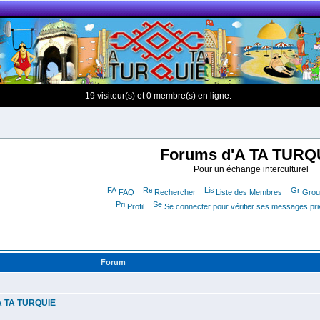
19 visiteur(s) et 0 membre(s) en ligne.
Forums d'A TA TURQ
Pour un échange interculturel
FAQ
Rechercher
Liste des Membres
Group
Profil
Se connecter pour vérifier ses messages pr
Forum
'A TA TURQUIE