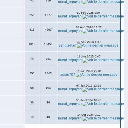
41
216
murat_erpuyan
10 Fév 2025 2:04
258
1277
murat_erpuyan
03 Aoû 2026 13:22
313
4603
murat_erpuyan
09 Aoû 2026 1:57
1016
13453
cengiz-han
11 Jan 2025 0:45
74
781
murat_erpuyan
07 Juin 2026 22:01
256
1843
adian707
07 Juil 2019 13:51
68
104
murat_erpuyan
30 Jan 2024 18:45
30
30
murat_erpuyan
14 Oct 2024 0:12
13
48
murat_erpuyan