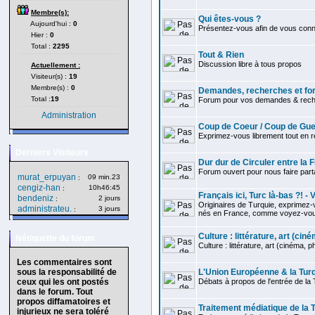
Membre(s):
Qui êtes-vous ?
Aujourd'hui :
0
Présentez-vous afin de vous connaî
Hier :
0
Total :
2295
Tout & Rien
Discussion libre à tous propos
Actuellement :
Visiteur(s) :
19
Membre(s) :
0
Demandes, recherches et for
Total :
19
Forum pour vos demandes & reche
Administration
Coup de Coeur / Coup de Gue
Exprimez-vous librement tout en re
Derniers Visiteurs
Dur dur de Circuler entre la 
Forum ouvert pour nous faire par
murat_erpuyan
09 min.23
:
cengiz-han
10h46:45
:
Français ici, Turc là-bas ?! -
bendeniz
2 jours
:
Originaires de Turquie, exprimez-v
administrateu.
3 jours
:
nés en France, comme voyez-vous 
Culture : littérature, art (ciném
Nétiquette du forum
Culture : littérature, art (cinéma, ph
Les commentaires sont
sous la responsabilité de
L'Union Européenne & la Tur
ceux qui les ont postés
Débats à propos de l'entrée de la 
dans le forum. Tout
propos diffamatoires et
Traitement médiatique de la 
injurieux ne sera toléré