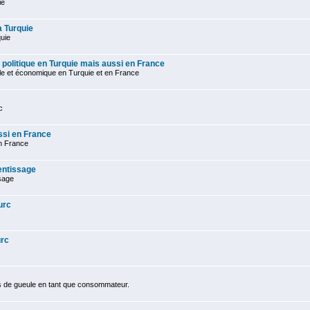
ie
a Turquie
quie
 politique en Turquie mais aussi en France
ale et économique en Turquie et en France
c
ssi en France
en France
entissage
sage
urc
urc
s de gueule en tant que consommateur.