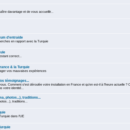
tre davantage et de vous accueillir...
um d'entraide
rches en rapport avec la Turquie
ule
stant correct...
France & la Turquie
tager vos mauvaises expériences
 Vos témoignages...
ous. Comment s'est déroulée votre installation en France et qu'en est-il à l'heure actuelle ? 
votre identité...
a, photos...), traditions...
otos...), traditions...
quie
Turquie dans l'UE
Turquie