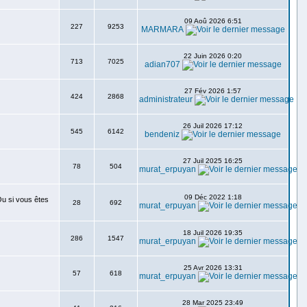
09 Aoû 2026 6:51
227
9253
MARMARA
22 Juin 2026 0:20
713
7025
adian707
27 Fév 2026 1:57
424
2868
administrateur
26 Juil 2026 17:12
545
6142
bendeniz
27 Juil 2025 16:25
78
504
murat_erpuyan
09 Déc 2022 1:18
Ou si vous êtes
28
692
murat_erpuyan
18 Juil 2026 19:35
286
1547
murat_erpuyan
25 Avr 2026 13:31
57
618
murat_erpuyan
28 Mar 2025 23:49