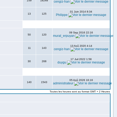
259
18248
cengiz-han
01 Juin 2014 8:34
13
125
Philippe
09 Sep 2016 22:16
50
120
murat_erpuyan
13 Aoû 2020 4:14
11
143
cengiz-han
17 Juil 2022 1:58
30
268
duygu
05 Aoû 2026 16:16
140
1543
administrateur
Toutes les heures sont au format GMT + 2 Heures