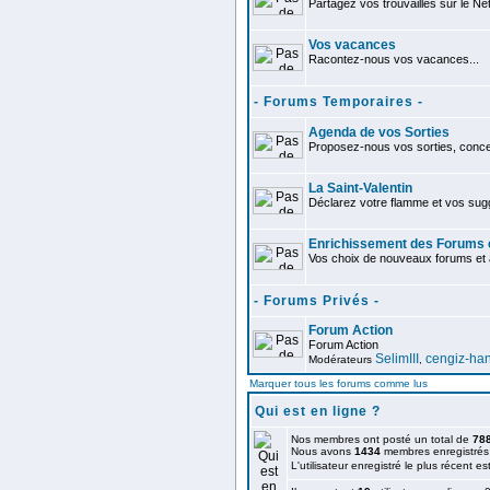
Partagez vos trouvailles sur le Ne
Vos vacances
Racontez-nous vos vacances...
- Forums Temporaires -
Agenda de vos Sorties
Proposez-nous vos sorties, concer
La Saint-Valentin
Déclarez votre flamme et vos sug
Enrichissement des Forums e
Vos choix de nouveaux forums et a
- Forums Privés -
Forum Action
Forum Action
SelimIII
cengiz-ha
Modérateurs
,
Marquer tous les forums comme lus
Qui est en ligne ?
Nos membres ont posté un total de
78
Nous avons
1434
membres enregistrés
L'utilisateur enregistré le plus récent es