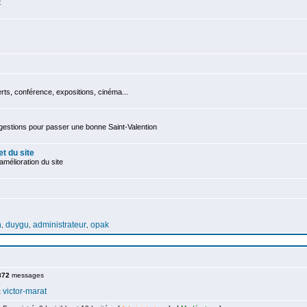
t
ts, conférence, expositions, cinéma...
gestions pour passer une bonne Saint-Valention
t du site
mélioration du site
n
duygu
administrateur
opak
,
,
,
872
messages
victor-marat
t