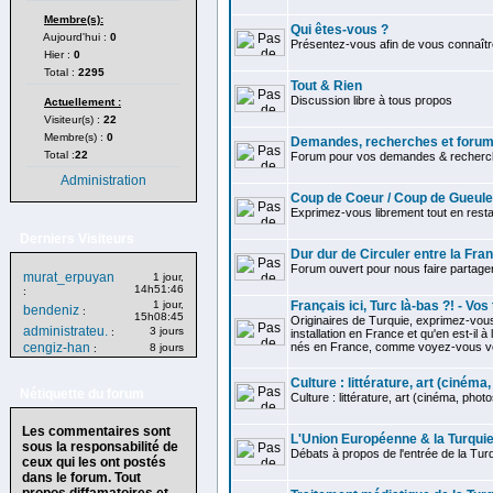
Membre(s):
Qui êtes-vous ?
Aujourd'hui :
0
Présentez-vous afin de vous connaître
Hier :
0
Total :
2295
Tout & Rien
Discussion libre à tous propos
Actuellement :
Visiteur(s) :
22
Membre(s) :
0
Demandes, recherches et forum 
Total :
22
Forum pour vos demandes & recherch
Administration
Coup de Coeur / Coup de Gueule
Exprimez-vous librement tout en restan
Derniers Visiteurs
Dur dur de Circuler entre la Fra
Forum ouvert pour nous faire partag
murat_erpuyan
1 jour,
14h51:46
:
1 jour,
Français ici, Turc là-bas ?! - Vo
bendeniz
:
15h08:45
Originaires de Turquie, exprimez-vou
administrateu.
3 jours
:
installation en France et qu'en est-il à
cengiz-han
nés en France, comme voyez-vous votr
8 jours
:
Culture : littérature, art (cinéma, 
Nétiquette du forum
Culture : littérature, art (cinéma, photos.
Les commentaires sont
L'Union Européenne & la Turqui
sous la responsabilité de
Débats à propos de l'entrée de la Tur
ceux qui les ont postés
dans le forum. Tout