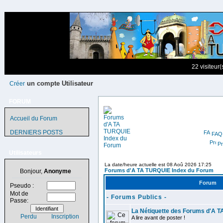
22 visiteur
un compte Utilisateur
Créer
FORUM
Accueil du Forum
DERNIERS POSTS
FAQ
Pr
Utilisateurs
La date/heure actuelle est 08 Aoû 2026 17:25
Forums d'A TA TURQUIE Index du Forum
Bonjour,
Anonyme
Forum
Pseudo :
Mot de
- Forums Publics -
Passe:
La Nétiquette des Forums d'A 
Perdu
Inscription
A lire avant de poster !