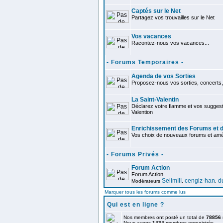
Captés sur le Net
Partagez vos trouvailles sur le Net
Vos vacances
Racontez-nous vos vacances...
- Forums Temporaires -
Agenda de vos Sorties
Proposez-nous vos sorties, concerts, 
La Saint-Valentin
Déclarez votre flamme et vos suggest
Valention
Enrichissement des Forums et d
Vos choix de nouveaux forums et améli
- Forums Privés -
Forum Action
Forum Action
SelimIII
cengiz-han
d
Modérateurs
,
,
Marquer tous les forums comme lus
Qui est en ligne ?
Nos membres ont posté un total de
78856
Nous avons
1434
membres enregistrés