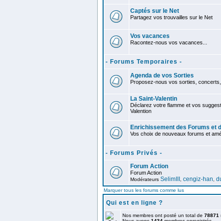
Captés sur le Net
Partagez vos trouvailles sur le Net
Vos vacances
Racontez-nous vos vacances...
- Forums Temporaires -
Agenda de vos Sorties
Proposez-nous vos sorties, concerts, 
La Saint-Valentin
Déclarez votre flamme et vos suggest
Valention
Enrichissement des Forums et d
Vos choix de nouveaux forums et améli
- Forums Privés -
Forum Action
Forum Action
SelimIII
cengiz-han
d
Modérateurs
,
,
Marquer tous les forums comme lus
Qui est en ligne ?
Nos membres ont posté un total de
78871
Nous avons
1434
membres enregistrés