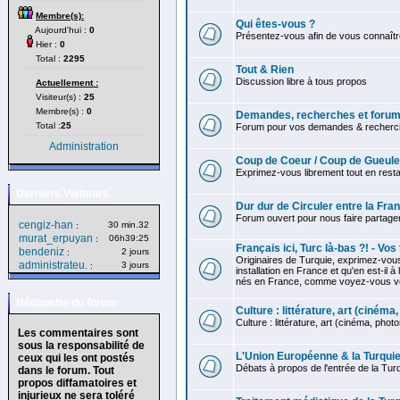
Membre(s):
Qui êtes-vous ?
Aujourd'hui :
0
Présentez-vous afin de vous connaître
Hier :
0
Total :
2295
Tout & Rien
Discussion libre à tous propos
Actuellement :
Visiteur(s) :
25
Membre(s) :
0
Demandes, recherches et forum 
Total :
25
Forum pour vos demandes & recherch
Administration
Coup de Coeur / Coup de Gueule
Exprimez-vous librement tout en restan
Derniers Visiteurs
Dur dur de Circuler entre la Fra
Forum ouvert pour nous faire partag
cengiz-han
30 min.32
:
murat_erpuyan
06h39:25
:
Français ici, Turc là-bas ?! - Vo
bendeniz
2 jours
:
Originaires de Turquie, exprimez-vou
administrateu.
3 jours
:
installation en France et qu'en est-il à
nés en France, comme voyez-vous votr
Nétiquette du forum
Culture : littérature, art (cinéma, 
Culture : littérature, art (cinéma, photos.
Les commentaires sont
sous la responsabilité de
L'Union Européenne & la Turqui
ceux qui les ont postés
Débats à propos de l'entrée de la Tur
dans le forum. Tout
propos diffamatoires et
injurieux ne sera toléré