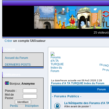
25 visiteur
un compte Utilisateur
Créer
FORUM
Accueil du Forum
DERNIERS POSTS
FAQ
Pr
Utilisateurs
La date/heure actuelle est 09 Aoû 2026 2:28
Forums d'A TA TURQUIE Index du Forum
Bonjour,
Anonyme
Forum
Pseudo :
Mot de
- Forums Publics -
Passe:
La Nétiquette des Forums d'A 
Perdu
Inscription
A lire avant de poster !