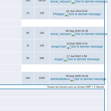
259
18233
murat_erpuyan
01 Juin 2014 8:34
13
125
Philippe
09 Sep 2016 22:16
50
120
murat_erpuyan
13 Aoû 2020 4:14
11
143
cengiz-han
17 Juil 2022 1:58
30
268
duygu
05 Aoû 2026 16:16
140
1545
administrateur
Toutes les heures sont au format GMT + 2 Heures