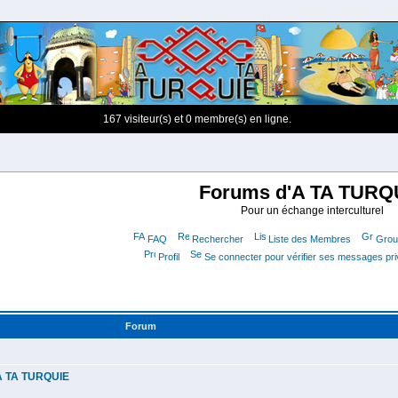
167 visiteur(s) et 0 membre(s) en ligne.
Forums d'A TA TURQ
Pour un échange interculturel
FAQ
Rechercher
Liste des Membres
Group
Profil
Se connecter pour vérifier ses messages pr
Forum
'A TA TURQUIE