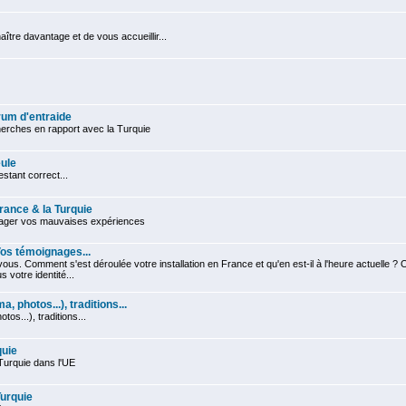
tre davantage et de vous accueillir...
um d'entraide
rches en rapport avec la Turquie
ule
stant correct...
France & la Turquie
tager vos mauvaises expériences
 Vos témoignages...
ous. Comment s'est déroulée votre installation en France et qu'en est-il à l'heure actuelle ? 
votre identité...
a, photos...), traditions...
otos...), traditions...
quie
Turquie dans l'UE
Turquie