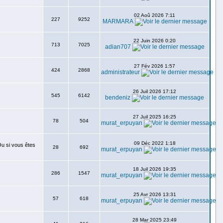
02 Aoû 2026 7:11
227
9252
MARMARA
22 Juin 2026 0:20
713
7025
adian707
27 Fév 2026 1:57
424
2868
administrateur
26 Juil 2026 17:12
545
6142
bendeniz
27 Juil 2025 16:25
78
504
murat_erpuyan
09 Déc 2022 1:18
Ou si vous êtes
28
692
murat_erpuyan
18 Juil 2026 19:35
286
1547
murat_erpuyan
25 Avr 2026 13:31
57
618
murat_erpuyan
28 Mar 2025 23:49