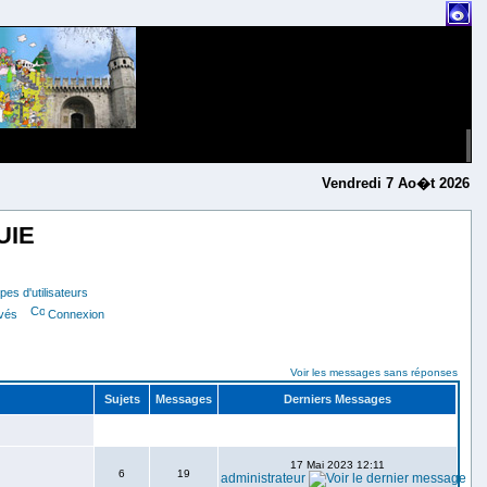
Vendredi 7 Ao�t 2026
UIE
es d'utilisateurs
ivés
Connexion
Voir les messages sans réponses
Sujets
Messages
Derniers Messages
17 Mai 2023 12:11
6
19
administrateur