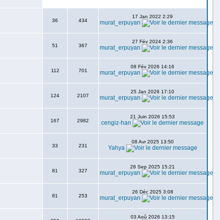
17 Jan 2022 2:29
36
434
murat_erpuyan
27 Fév 2024 2:36
51
367
murat_erpuyan
08 Fév 2026 14:16
112
701
murat_erpuyan
25 Jan 2026 17:10
124
2107
murat_erpuyan
21 Juin 2026 15:53
167
2982
cengiz-han
08 Avr 2025 13:50
33
231
Yahya
28 Sep 2025 15:21
81
327
murat_erpuyan
26 Déc 2025 3:08
81
253
murat_erpuyan
03 Aoû 2026 13:15