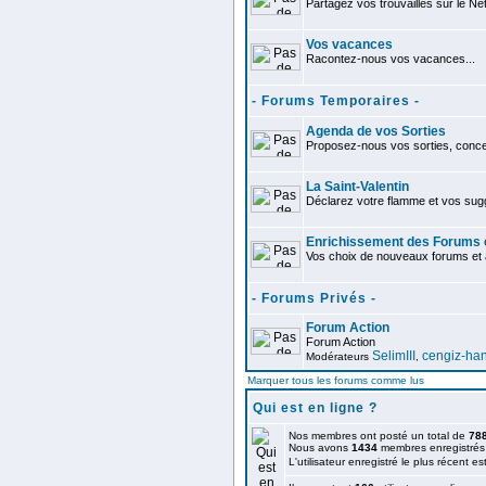
Partagez vos trouvailles sur le Ne
Vos vacances
Racontez-nous vos vacances...
- Forums Temporaires -
Agenda de vos Sorties
Proposez-nous vos sorties, concer
La Saint-Valentin
Déclarez votre flamme et vos sug
Enrichissement des Forums e
Vos choix de nouveaux forums et a
- Forums Privés -
Forum Action
Forum Action
SelimIII
cengiz-ha
Modérateurs
,
Marquer tous les forums comme lus
Qui est en ligne ?
Nos membres ont posté un total de
78
Nous avons
1434
membres enregistrés
L'utilisateur enregistré le plus récent es