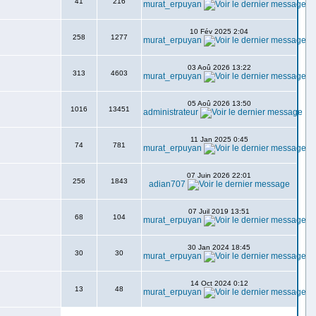
41
216
murat_erpuyan
10 Fév 2025 2:04
258
1277
murat_erpuyan
03 Aoû 2026 13:22
313
4603
murat_erpuyan
05 Aoû 2026 13:50
1016
13451
administrateur
11 Jan 2025 0:45
74
781
murat_erpuyan
07 Juin 2026 22:01
256
1843
adian707
07 Juil 2019 13:51
68
104
murat_erpuyan
30 Jan 2024 18:45
30
30
murat_erpuyan
14 Oct 2024 0:12
13
48
murat_erpuyan