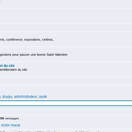
t
ts, conférence, expositions, cinéma...
gestions pour passer une bonne Saint-Valention
t du site
mélioration du site
n
duygu
administrateur
opak
,
,
,
856
messages
victor-marat
t