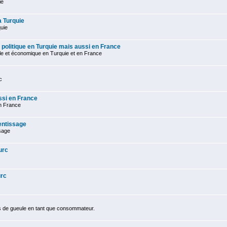
ie
a Turquie
quie
 politique en Turquie mais aussi en France
ale et économique en Turquie et en France
c
ssi en France
en France
entissage
sage
urc
urc
s de gueule en tant que consommateur.