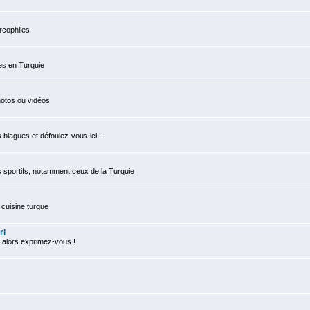
rcophiles
es en Turquie
otos ou vidéos
 blagues et défoulez-vous ici...
sportifs, notamment ceux de la Turquie
cuisine turque
ri
 alors exprimez-vous !