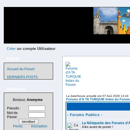
un compte Utilisateur
Créer
FORUM
Accueil du Forum
DERNIERS POSTS
Utilisateurs
La date/heure actuelle est 07 Aoû 2026 13:24
Forums d'A TA TURQUIE Index du Forum
Bonjour,
Anonyme
Pseudo :
Mot de
- Forums Publics -
Passe:
La Nétiquette des Forums d
Perdu
Inscription
A lire avant de poster !