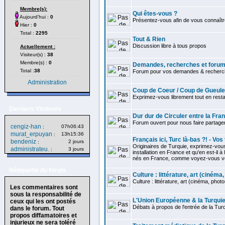
Membre(s):
Qui êtes-vous ?
Aujourd'hui :
0
Présentez-vous afin de vous connaître
Hier :
0
Total :
2295
Tout & Rien
Discussion libre à tous propos
Actuellement :
Visiteur(s) :
38
Membre(s) :
0
Demandes, recherches et forum 
Total :
38
Forum pour vos demandes & recherch
Administration
Coup de Coeur / Coup de Gueule
Exprimez-vous librement tout en restan
Derniers Visiteurs
Dur dur de Circuler entre la Fra
Forum ouvert pour nous faire partag
cengiz-han
07h06:43
:
murat_erpuyan
13h15:36
:
Français ici, Turc là-bas ?! - Vo
bendeniz
2 jours
:
Originaires de Turquie, exprimez-vou
administrateu.
3 jours
:
installation en France et qu'en est-il à
nés en France, comme voyez-vous votr
Nétiquette du forum
Culture : littérature, art (cinéma, 
Culture : littérature, art (cinéma, photos.
Les commentaires sont
sous la responsabilité de
L'Union Européenne & la Turqui
ceux qui les ont postés
Débats à propos de l'entrée de la Tur
dans le forum. Tout
propos diffamatoires et
injurieux ne sera toléré