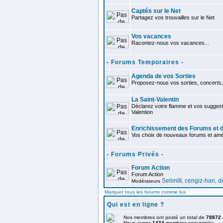
Captés sur le Net
Partagez vos trouvailles sur le Net
Vos vacances
Racontez-nous vos vacances...
- Forums Temporaires -
Agenda de vos Sorties
Proposez-nous vos sorties, concerts, 
La Saint-Valentin
Déclarez votre flamme et vos suggest
Valention
Enrichissement des Forums et d
Vos choix de nouveaux forums et améli
- Forums Privés -
Forum Action
Forum Action
SelimIII
cengiz-han
d
Modérateurs
,
,
Marquer tous les forums comme lus
Qui est en ligne ?
Nos membres ont posté un total de
78872
Nous avons
1434
membres enregistrés