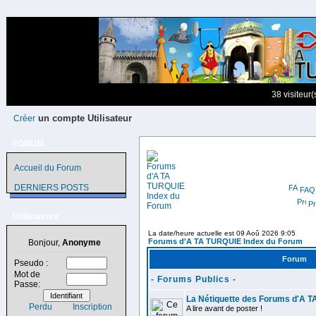
38 visiteur
un compte Utilisateur
Créer
FORUM
Accueil du Forum
DERNIERS POSTS
FAQ
Pr
Utilisateurs
La date/heure actuelle est 09 Aoû 2026 9:05
Forums d'A TA TURQUIE Index du Forum
Bonjour,
Anonyme
Forum
Pseudo :
Mot de
- Forums Publics -
Passe:
La Nétiquette des Forums d'A 
Perdu
Inscription
A lire avant de poster !