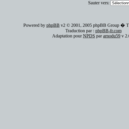
Sauter vers:
Powered by
phpBB
v2 © 2001, 2005 phpBB Group � 
Traduction par :
phpBB-fr.com
Adaptation pour
NPDS
par
arnodu59
v 2.