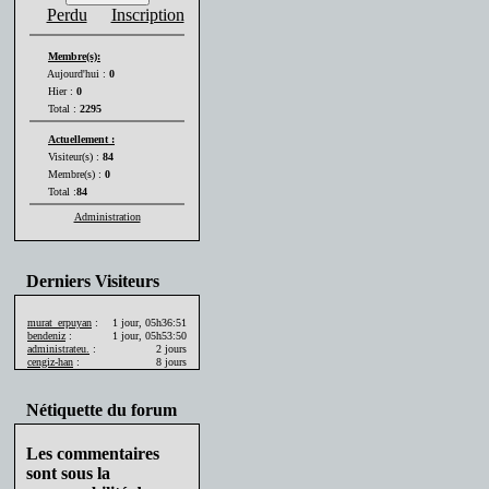
Perdu
Inscription
Membre(s):
Aujourd'hui :
0
Hier :
0
Total :
2295
Actuellement :
Visiteur(s) :
84
Membre(s) :
0
Total :
84
Administration
Derniers Visiteurs
murat_erpuyan
:
1 jour, 05h36:51
bendeniz
:
1 jour, 05h53:50
administrateu.
:
2 jours
cengiz-han
:
8 jours
Nétiquette du forum
Les commentaires
sont sous la