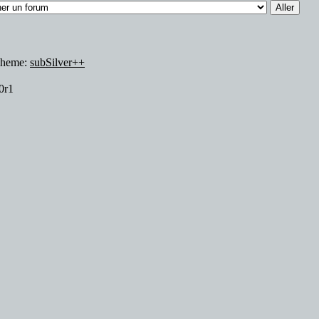
Theme:
subSilver++
0r1