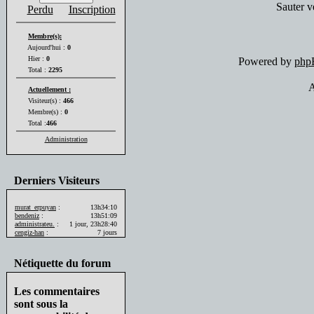
Sauter v
Perdu
Inscription
Membre(s):
Aujourd'hui :
0
Hier :
0
Powered by
php
Total :
2295
A
Actuellement :
Visiteur(s) :
466
Membre(s) :
0
Total :
466
Administration
Derniers Visiteurs
murat_erpuyan
:
13h34:10
bendeniz
:
13h51:09
administrateu.
:
1 jour, 23h28:40
cengiz-han
:
7 jours
Nétiquette du forum
Les commentaires
sont sous la