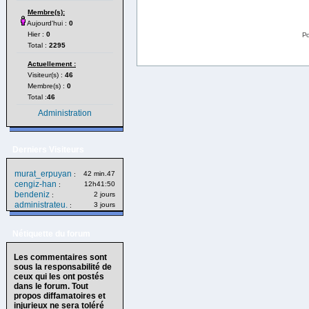
Membre(s):
Aujourd'hui :
0
Hier :
0
Po
Total :
2295
Actuellement :
Visiteur(s) :
46
Membre(s) :
0
Total :
46
Administration
Derniers Visiteurs
murat_erpuyan
42 min.47
:
cengiz-han
12h41:50
:
bendeniz
2 jours
:
administrateu.
3 jours
:
Nétiquette du forum
Les commentaires sont
sous la responsabilité de
ceux qui les ont postés
dans le forum. Tout
propos diffamatoires et
injurieux ne sera toléré