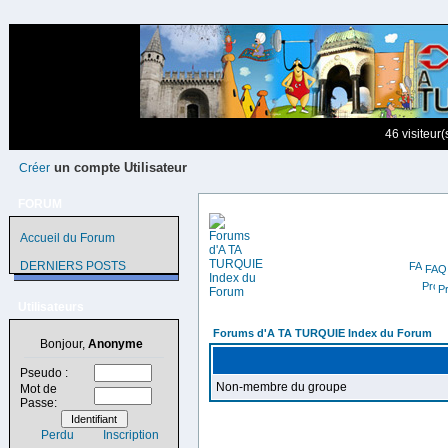
46 visiteur
un compte Utilisateur
Créer
FORUM
Accueil du Forum
DERNIERS POSTS
FAQ
Pr
Utilisateurs
Forums d'A TA TURQUIE Index du Forum
Bonjour,
Anonyme
Pseudo :
Non-membre du groupe
Mot de
Passe:
Perdu
Inscription