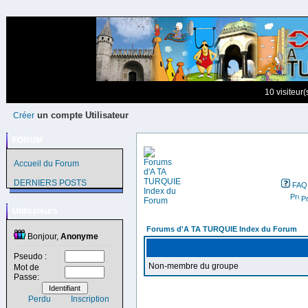
10 visiteur
un compte Utilisateur
Créer
FORUM
Accueil du Forum
DERNIERS POSTS
FAQ
Pr
Utilisateurs
Forums d'A TA TURQUIE Index du Forum
Bonjour,
Anonyme
Pseudo :
Non-membre du groupe
Mot de
Passe:
Perdu
Inscription