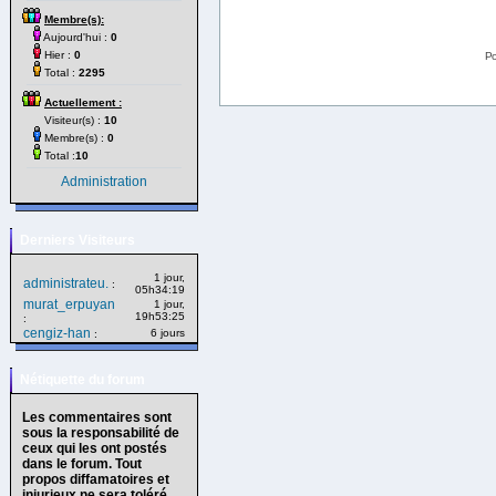
Membre(s):
Aujourd'hui :
0
Hier :
0
Po
Total :
2295
Actuellement :
Visiteur(s) :
10
Membre(s) :
0
Total :
10
Administration
Derniers Visiteurs
1 jour,
administrateu.
:
05h34:19
murat_erpuyan
1 jour,
19h53:25
:
cengiz-han
6 jours
:
Nétiquette du forum
Les commentaires sont
sous la responsabilité de
ceux qui les ont postés
dans le forum. Tout
propos diffamatoires et
injurieux ne sera toléré