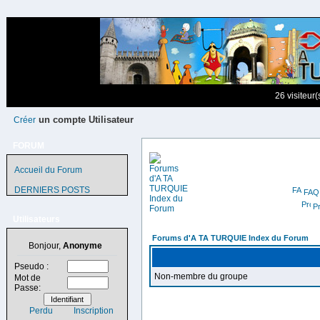
26 visiteur
un compte Utilisateur
Créer
FORUM
Accueil du Forum
DERNIERS POSTS
FAQ
Pr
Utilisateurs
Forums d'A TA TURQUIE Index du Forum
Bonjour,
Anonyme
Pseudo :
Non-membre du groupe
Mot de
Passe:
Perdu
Inscription