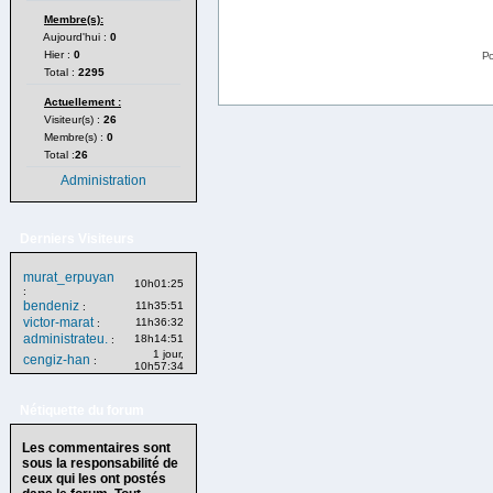
Membre(s):
Aujourd'hui :
0
Hier :
0
Po
Total :
2295
Actuellement :
Visiteur(s) :
26
Membre(s) :
0
Total :
26
Administration
Derniers Visiteurs
murat_erpuyan
10h01:25
:
bendeniz
11h35:51
:
victor-marat
11h36:32
:
administrateu.
18h14:51
:
1 jour,
cengiz-han
:
10h57:34
Nétiquette du forum
Les commentaires sont
sous la responsabilité de
ceux qui les ont postés