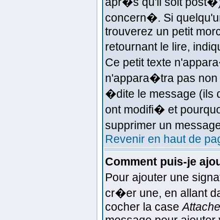
apr�s qu'il soit post�
concern�. Si quelqu'
trouverez un petit mo
retournant le lire, ind
Ce petit texte n'appar
n'appara�tra pas non 
�dite le message (ils 
ont modifi� et pourquoi
supprimer un message 
Revenir en haut de pa
Comment puis-je ajo
Pour ajouter une sign
cr�er une, en allant d
cocher la case
Attache