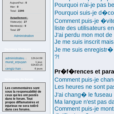
Aujourd'hui :
0
Pourquoi n'ai-je pas b
Hier :
0
Total :
2295
Pourquoi suis-je d�c
Actuellement :
Comment puis-je �vite
Visiteur(s) :
27
Membre(s) :
0
liste des utilisateurs en
Total :
27
J'ai perdu mon mot de 
Administration
Je me suis inscrit mai
Je me suis enregistr�
Derniers Visiteurs
?!
administrateu.
12h14:09
:
murat_erpuyan
1 jour,
02h33:15
:
cengiz-han
6 jours
:
Pr�f�rences et para
Comment puis-je cha
Nétiquette du forum
Les heures ne sont pas
Les commentaires sont
sous la responsabilité de
J'ai chang� le fuseau h
ceux qui les ont postés
dans le forum. Tout
Ma langue n'est pas dan
propos diffamatoires et
injurieux ne sera toléré
Comment puis-je mont
dans ces forums.