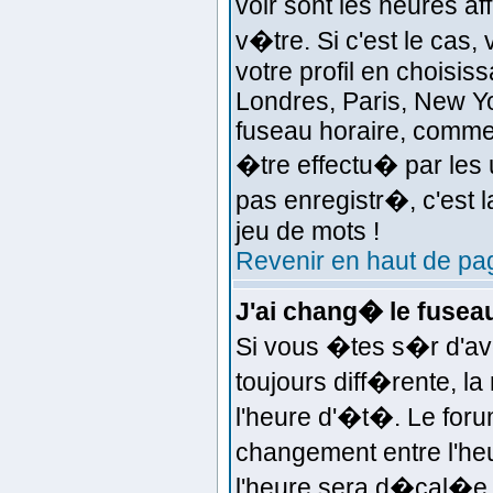
voir sont les heures a
v�tre. Si c'est le ca
votre profil en choisis
Londres, Paris, New Yo
fuseau horaire, comme 
�tre effectu� par les 
pas enregistr�, c'est l
jeu de mots !
Revenir en haut de pa
J'ai chang� le fuseau 
Si vous �tes s�r d'avoi
toujours diff�rente, l
l'heure d'�t�. Le fo
changement entre l'heu
l'heure sera d�cal�e d