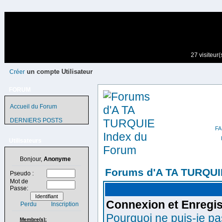
27 visiteur
un compte Utilisateur
Créer
FORUM
Accueil du Forum
DERNIERS POSTS
Utilisateurs
Bonjour,
Anonyme
Forums d'A TA TURQUI
Pseudo :
Mot de
Passe:
Connexion et Enregi
Perdu
Inscription
Pourquoi ne puis-je p
Membre(s):