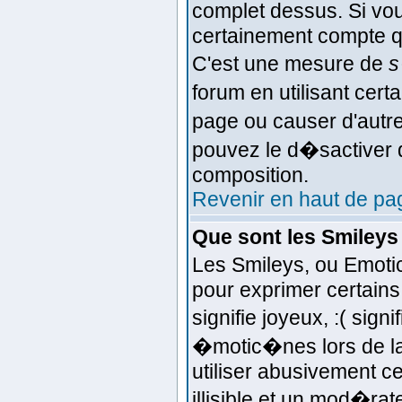
complet dessus. Si vou
certainement compte q
C'est une mesure de
s
forum en utilisant cert
page ou causer d'autr
pouvez le d�sactiver d
composition.
Revenir en haut de pa
Que sont les Smileys
Les Smileys, ou Emoti
pour exprimer certains 
signifie joyeux, :( sign
�motic�nes lors de l
utiliser abusivement c
illisible et un mod�ra