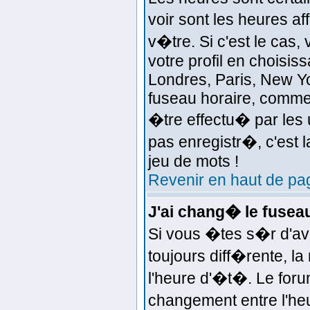
voir sont les heures a
v�tre. Si c'est le ca
votre profil en choisis
Londres, Paris, New Yo
fuseau horaire, comme 
�tre effectu� par les 
pas enregistr�, c'est l
jeu de mots !
Revenir en haut de pa
J'ai chang� le fuseau 
Si vous �tes s�r d'avoi
toujours diff�rente, l
l'heure d'�t�. Le fo
changement entre l'heu