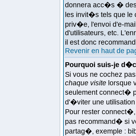
donnera acc�s � des f
les invit�s tels que l
priv�e, l'envoi d'e-ma
d'utilisateurs, etc. L'
il est donc recommand�
Revenir en haut de pa
Pourquoi suis-je d�
Si vous ne cochez pas
chaque visite
lorsque 
seulement connect� p
d'�viter une utilisatio
Pour rester connect�, 
pas recommand� si vou
partag�, exemple : bib