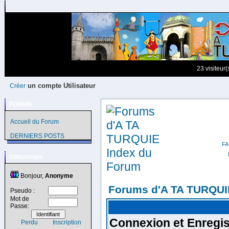
23 visiteur
un compte Utilisateur
Créer
FORUM
Accueil du Forum
DERNIERS POSTS
Utilisateurs
Bonjour,
Anonyme
Forums d'A TA TURQUI
Pseudo :
Mot de
Passe:
Connexion et Enregi
Perdu
Inscription