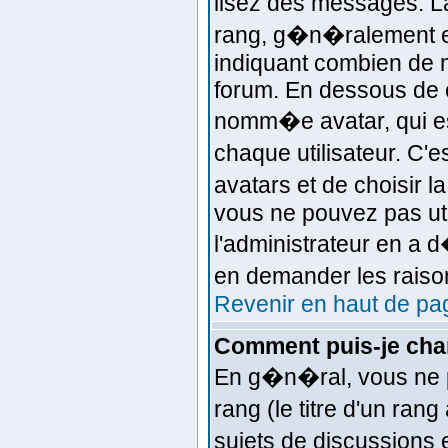
lisez des messages. L
rang, g�n�ralement el
indiquant combien de m
forum. En dessous de c
nomm�e avatar, qui e
chaque utilisateur. C'e
avatars et de choisir l
vous ne pouvez pas uti
l'administrateur en a 
en demander les raiso
Revenir en haut de pa
Comment puis-je cha
En g�n�ral, vous ne p
rang (le titre d'un ran
sujets de discussions e