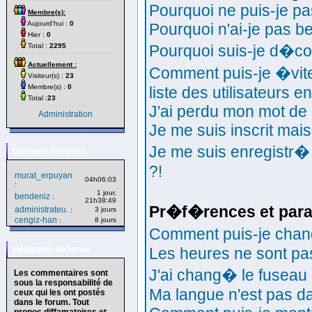
Pourquoi ne puis-je p
Membre(s):
Aujourd'hui :
0
Pourquoi n'ai-je pas b
Hier :
0
Total :
2295
Pourquoi suis-je d�c
Actuellement :
Comment puis-je �vite
Visiteur(s) :
23
Membre(s) :
0
liste des utilisateurs en
Total :
23
J'ai perdu mon mot de 
Administration
Je me suis inscrit mai
Je me suis enregistr�
Derniers Visiteurs
?!
murat_erpuyan
04h06:03
:
1 jour,
bendeniz
:
21h38:49
Pr�f�rences et para
administrateu.
3 jours
:
cengiz-han
8 jours
:
Comment puis-je cha
Nétiquette du forum
Les heures ne sont pas
J'ai chang� le fuseau h
Les commentaires sont
sous la responsabilité de
Ma langue n'est pas dan
ceux qui les ont postés
dans le forum. Tout