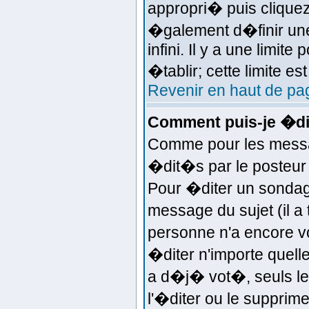
appropri� puis clique
�galement d�finir une
infini. Il y a une limi
�tablir; cette limite es
Revenir en haut de pa
Comment puis-je �di
Comme pour les messa
�dit�s par le posteur 
Pour �diter un sondage
message du sujet (il a
personne n'a encore v
�diter n'importe quell
a d�j� vot�, seuls le
l'�diter ou le supprime